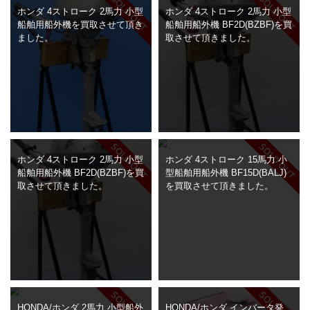
> 工場閉鎖に伴う一括整理
ホンダ 4ストローク 2馬力 小型
ホンダ 4ストローク 2馬力 小型
船舶用船外機を買取させて頂き
船舶用船外機 BF2D(BZBF)を買
ました。
取させて頂きました。
> 債務・任意整理担当の弁護士さまへ
> おもちゃ・ホビー・楽器等・マニア
品・コレクターズアイテム
> 厨房機器・店舗用品買取
> 骨董品・古美術品の査定
ホンダ 4ストローク 2馬力 小型
ホンダ 4ストローク 15馬力 小
船舶用船外機 BF2D(BZBF)を買
型船舶用船外機 BF15D(BALJ)
> 新着情報
取させて頂きました。
を買取させて頂きました。
> お問い合わせ
> プライバシーポリシー
HONDA/ホンダ 2馬力 小型船外
HONDA/ホンダ インバータ発