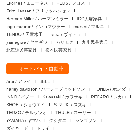
Ekornes / エコーネス
FLOS / フロス
Fritz Hansen / フリッツハンセン
Herman Miller / ハーマンミラー
IDC大塚家具
Ingo maurer / インゴマウラー
maruni / マルニ
TENDO / 天童木工
vitra / ヴィトラ
yamagiwa / ヤマギワ
カリモク
九州民芸家具
北海道民芸家具
松本民芸家具
オートバイ・自動車
Arai / アライ
BELL
harley davidson / ハーレーダビッドソン
HONDA / ホンダ
INNO / イノー
Kawasaki / カワサキ
RECARO / レカロ
SHOEI / ショウエイ
SUZUKI / スズキ
TERZO / テルッツオ
THULE / スーリー
YAMAHA / ヤマハ
クシタニ
シンプソン
ダイネーゼ
トリイ