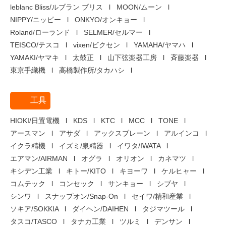
leblanc Bliss/ルブラン ブリス
MOON/ムーン
NIPPY/ニッピー
ONKYO/オンキョー
Roland/ローランド
SELMER/セルマー
TEISCO/テスコ
vixen/ビクセン
YAMAHA/ヤマハ
YAMAKI/ヤマキ
太鼓正
山下弦楽器工房
斉藤楽器
東京手織機
高橋製作所/タカハシ
工具
HIOKI/日置電機
KDS
KTC
MCC
TONE
アースマン
アサダ
アックスブレーン
アルインコ
イクラ精機
イズミ/泉精器
イワタ/IWATA
エアマン/AIRMAN
オグラ
オリオン
カネマツ
キシデン工業
キトー/KITO
キヨーワ
ケルヒャー
コムテック
コンセック
サンキョー
シブヤ
シンワ
スナップオン/Snap-On
セイワ/精和産業
ソキア/SOKKIA
ダイヘン/DAIHEN
タジマツール
タスコ/TASCO
タナカ工業
ツルミ
デンサン