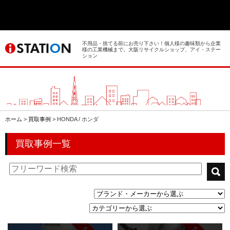
> ホーム
> 買取事例
不用品・捨てる前にお売り下さい！個人様の趣味類から企業
様の工業機械まで。大阪リサイクルショップ、アイ・ステー
ション
> 店舗案内
> 店頭買取
> 出張買取
ホーム
>
買取事例
>
HONDA / ホンダ
> 発送買取
買取事例一覧
> 選ばれる理由
> よくあるご質問
> 遺品整理