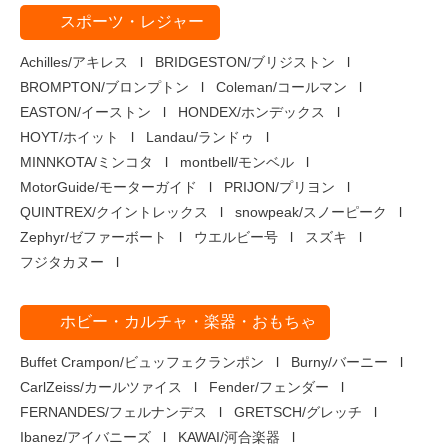
スポーツ・レジャー
Achilles/アキレス
BRIDGESTON/ブリジストン
BROMPTON/ブロンプトン
Coleman/コールマン
EASTON/イーストン
HONDEX/ホンデックス
HOYT/ホイット
Landau/ランドゥ
MINNKOTA/ミンコタ
montbell/モンベル
MotorGuide/モーターガイド
PRIJON/プリヨン
QUINTREX/クイントレックス
snowpeak/スノーピーク
Zephyr/ゼファーボート
ウエルビー号
スズキ
フジタカヌー
ホビー・カルチャ・楽器・おもちゃ
Buffet Crampon/ビュッフェクランポン
Burny/バーニー
CarlZeiss/カールツァイス
Fender/フェンダー
FERNANDES/フェルナンデス
GRETSCH/グレッチ
Ibanez/アイバニーズ
KAWAI/河合楽器