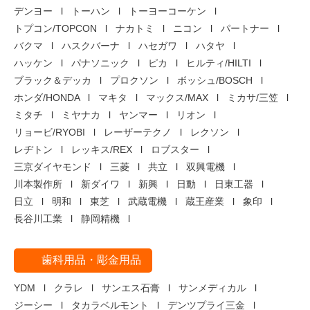
デンヨー
トーハン
トーヨーコーケン
トプコン/TOPCON
ナカトミ
ニコン
パートナー
バクマ
ハスクバーナ
ハセガワ
ハタヤ
ハッケン
パナソニック
ピカ
ヒルティ/HILTI
ブラック＆デッカ
プロクソン
ボッシュ/BOSCH
ホンダ/HONDA
マキタ
マックス/MAX
ミカサ/三笠
ミタチ
ミヤナカ
ヤンマー
リオン
リョービ/RYOBI
レーザーテクノ
レクソン
レヂトン
レッキス/REX
ロブスター
三京ダイヤモンド
三菱
共立
双興電機
川本製作所
新ダイワ
新興
日動
日東工器
日立
明和
東芝
武蔵電機
蔵王産業
象印
長谷川工業
静岡精機
歯科用品・彫金用品
YDM
クラレ
サンエス石膏
サンメディカル
ジーシー
タカラベルモント
デンツプライ三金