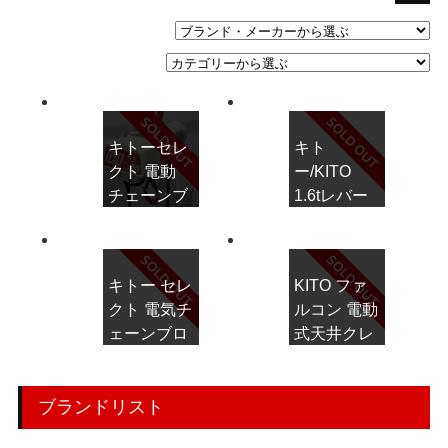
> 遺品整理
> 工場閉鎖に伴う一括整理
> 債務・任意整理担当の弁
キトーセレ
キト
護士さまへ
クト 電動
ー/KITO
チェーンブ
1.6tレバー
> おもちゃ・ホビー・楽器
ロック
ブロック L5
等・マニア品・コレクタ
100kg ED-
型 LB016を
ーズアイテム
10Sを買取
買取させて
キトー セレ
KITO ファ
させて頂き
頂きまし
> 厨房機器・店舗用品買取
クト 電気チ
ルコン 電動
ました。
た。
ェーンブロ
式天井クレ
> 骨董品・古美術品の査定
ック
ーン/ホイス
240Kg を
ト 1tonを買
ブランドリスト
買取させて
取させて頂
> 新着情報
頂きまし
きました。