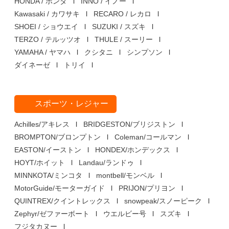
HONDA / ホンダ
INNO / イノー
Kawasaki / カワサキ
RECARO / レカロ
SHOEI / ショウエイ
SUZUKI / スズキ
TERZO / テルッツオ
THULE / スーリー
YAMAHA / ヤマハ
クシタニ
シンプソン
ダイネーゼ
トリイ
スポーツ・レジャー
Achilles/アキレス
BRIDGESTON/ブリジストン
BROMPTON/ブロンプトン
Coleman/コールマン
EASTON/イーストン
HONDEX/ホンデックス
HOYT/ホイット
Landau/ランドゥ
MINNKOTA/ミンコタ
montbell/モンベル
MotorGuide/モーターガイド
PRIJON/プリヨン
QUINTREX/クイントレックス
snowpeak/スノーピーク
Zephyr/ゼファーボート
ウエルビー号
スズキ
フジタカヌー