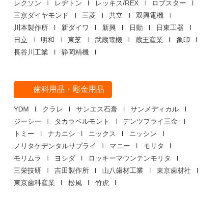
レクソン
レヂトン
レッキス/REX
ロブスター
三京ダイヤモンド
三菱
共立
双興電機
川本製作所
新ダイワ
新興
日動
日東工器
日立
明和
東芝
武蔵電機
蔵王産業
象印
長谷川工業
静岡精機
歯科用品・彫金用品
YDM
クラレ
サンエス石膏
サンメディカル
ジーシー
タカラベルモント
デンツプライ三金
トミー
ナカニシ
ニックス
ニッシン
ノリタケデンタルサプライ
マニー
モリタ
モリムラ
ヨシダ
ロッキーマウンテンモリタ
三栄技研
吉田製作所
山八歯材工業
東京歯材社
東京歯科産業
松風
竹虎