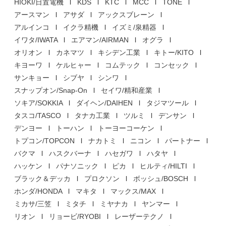
HIOKI/日置電機
KDS
KTC
MCC
TONE
アースマン
アサダ
アックスブレーン
アルインコ
イクラ精機
イズミ/泉精器
イワタ/IWATA
エアマン/AIRMAN
オグラ
オリオン
カネマツ
キシデン工業
キトー/KITO
キヨーワ
ケルヒャー
コムテック
コンセック
サンキョー
シブヤ
シンワ
スナップオン/Snap-On
セイワ/精和産業
ソキア/SOKKIA
ダイヘン/DAIHEN
タジマツール
タスコ/TASCO
タナカ工業
ツルミ
デンサン
デンヨー
トーハン
トーヨーコーケン
トプコン/TOPCON
ナカトミ
ニコン
パートナー
バクマ
ハスクバーナ
ハセガワ
ハタヤ
ハッケン
パナソニック
ピカ
ヒルティ/HILTI
ブラック＆デッカ
プロクソン
ボッシュ/BOSCH
ホンダ/HONDA
マキタ
マックス/MAX
ミカサ/三笠
ミタチ
ミヤナカ
ヤンマー
リオン
リョービ/RYOBI
レーザーテクノ