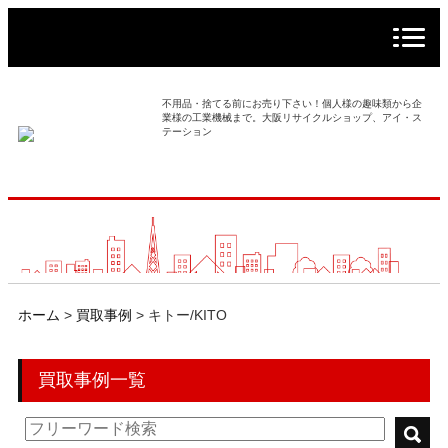
> ホーム
> 買取事例
不用品・捨てる前にお売り下さい！個人様の趣味類から企
業様の工業機械まで。大阪リサイクルショップ、アイ・ス
テーション
> 店舗案内
> 店頭買取
> 出張買取
> 発送買取
ホーム
>
買取事例
>
キトー/KITO
> 選ばれる理由
買取事例一覧
> よくあるご質問