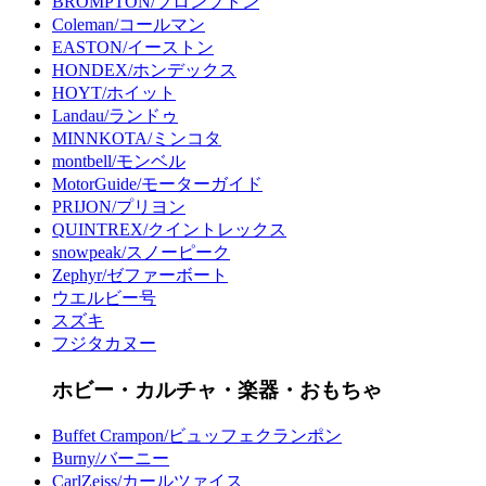
BROMPTON/ブロンプトン
Coleman/コールマン
EASTON/イーストン
HONDEX/ホンデックス
HOYT/ホイット
Landau/ランドゥ
MINNKOTA/ミンコタ
montbell/モンベル
MotorGuide/モーターガイド
PRIJON/プリヨン
QUINTREX/クイントレックス
snowpeak/スノーピーク
Zephyr/ゼファーボート
ウエルビー号
スズキ
フジタカヌー
ホビー・カルチャ・楽器・おもちゃ
Buffet Crampon/ビュッフェクランポン
Burny/バーニー
CarlZeiss/カールツァイス