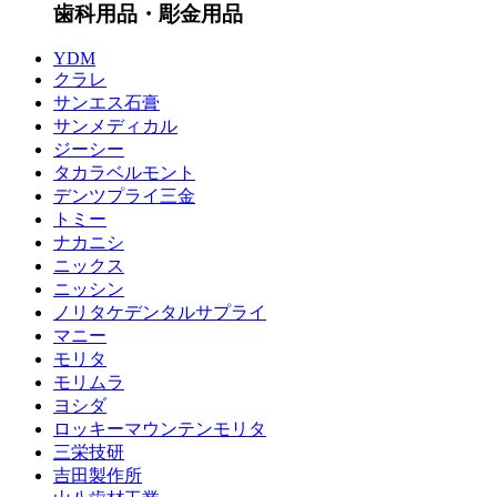
歯科用品・彫金用品
YDM
クラレ
サンエス石膏
サンメディカル
ジーシー
タカラベルモント
デンツプライ三金
トミー
ナカニシ
ニックス
ニッシン
ノリタケデンタルサプライ
マニー
モリタ
モリムラ
ヨシダ
ロッキーマウンテンモリタ
三栄技研
吉田製作所