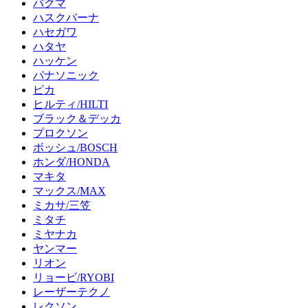
バクマ
ハスクバーナ
ハセガワ
ハタヤ
ハッケン
パナソニック
ピカ
ヒルティ/HILTI
ブラック＆デッカ
プロクソン
ボッシュ/BOSCH
ホンダ/HONDA
マキタ
マックス/MAX
ミカサ/三笠
ミタチ
ミヤナカ
ヤンマー
リオン
リョービ/RYOBI
レーザーテクノ
レクソン