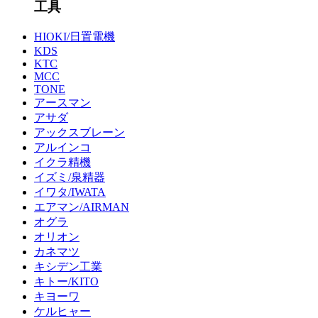
工具
HIOKI/日置電機
KDS
KTC
MCC
TONE
アースマン
アサダ
アックスブレーン
アルインコ
イクラ精機
イズミ/泉精器
イワタ/IWATA
エアマン/AIRMAN
オグラ
オリオン
カネマツ
キシデン工業
キトー/KITO
キヨーワ
ケルヒャー