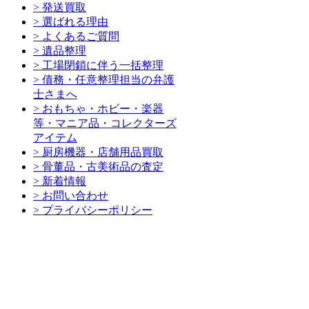
> 発送買取
> 選ばれる理由
> よくあるご質問
> 遺品整理
> 工場閉鎖に伴う一括整理
> 債務・任意整理担当の弁護
士さまへ
> おもちゃ・ホビー・楽器
等・マニア品・コレクターズ
アイテム
> 厨房機器・店舗用品買取
> 骨董品・古美術品の査定
> 新着情報
> お問い合わせ
> プライバシーポリシー