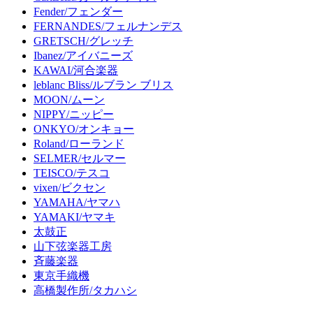
Fender/フェンダー
FERNANDES/フェルナンデス
GRETSCH/グレッチ
Ibanez/アイバニーズ
KAWAI/河合楽器
leblanc Bliss/ルブラン ブリス
MOON/ムーン
NIPPY/ニッピー
ONKYO/オンキョー
Roland/ローランド
SELMER/セルマー
TEISCO/テスコ
vixen/ビクセン
YAMAHA/ヤマハ
YAMAKI/ヤマキ
太鼓正
山下弦楽器工房
斉藤楽器
東京手織機
高橋製作所/タカハシ