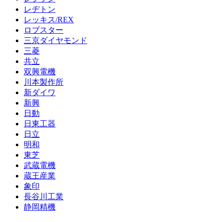
レヂトン
レッキス/REX
ロブスター
三京ダイヤモンド
三菱
共立
双興電機
川本製作所
新ダイワ
新興
日動
日東工器
日立
明和
東芝
武蔵電機
蔵王産業
象印
長谷川工業
静岡精機