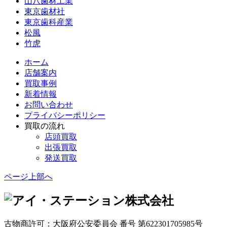
山八歯材工業
東京歯材社
東京歯科産業
松風
竹虎
ホーム
店舗案内
買取事例
新着情報
お問い合わせ
プライバシーポリシー
買取の流れ
店頭買取
出張買取
発送買取
ページ上部へ
古物商許可：大阪府公安委員会 番号 第622301705985号