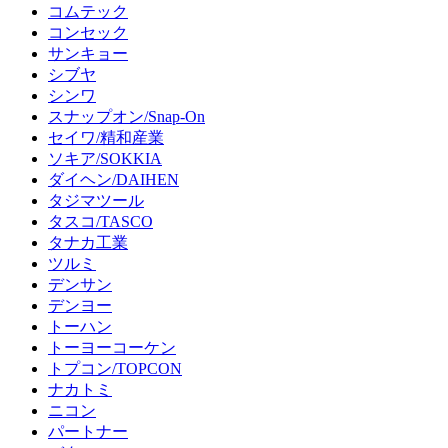
コムテック
コンセック
サンキョー
シブヤ
シンワ
スナップオン/Snap-On
セイワ/精和産業
ソキア/SOKKIA
ダイヘン/DAIHEN
タジマツール
タスコ/TASCO
タナカ工業
ツルミ
デンサン
デンヨー
トーハン
トーヨーコーケン
トプコン/TOPCON
ナカトミ
ニコン
パートナー