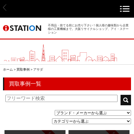
> ホーム
> 買取事例
不用品・捨てる前にお売り下さい！個人様の趣味類から企業
様の工業機械まで。大阪リサイクルショップ、アイ・ステー
ション
> 店舗案内
> 店頭買取
> 出張買取
ホーム
>
買取事例
>
アサダ
> 発送買取
買取事例一覧
> 選ばれる理由
> よくあるご質問
> 遺品整理