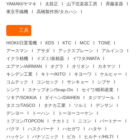
YAMAKI/ヤマキ
太鼓正
山下弦楽器工房
斉藤楽器
東京手織機
高橋製作所/タカハシ
工具
HIOKI/日置電機
KDS
KTC
MCC
TONE
アースマン
アサダ
アックスブレーン
アルインコ
イクラ精機
イズミ/泉精器
イワタ/IWATA
エアマン/AIRMAN
オグラ
オリオン
カネマツ
キシデン工業
キトー/KITO
キヨーワ
ケルヒャー
コムテック
コンセック
サンキョー
シブヤ
シンワ
スナップオン/Snap-On
セイワ/精和産業
ソキア/SOKKIA
ダイヘン/DAIHEN
タジマツール
タスコ/TASCO
タナカ工業
ツルミ
デンサン
デンヨー
トーハン
トーヨーコーケン
トプコン/TOPCON
ナカトミ
ニコン
パートナー
バクマ
ハスクバーナ
ハセガワ
ハタヤ
ハッケン
パナソニック
ピカ
ヒルティ/HILTI