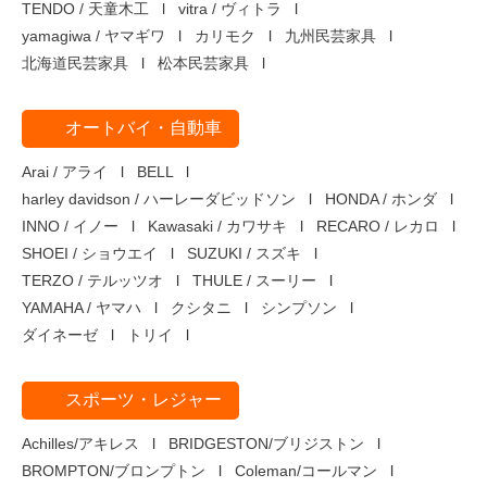
TENDO / 天童木工
vitra / ヴィトラ
yamagiwa / ヤマギワ
カリモク
九州民芸家具
北海道民芸家具
松本民芸家具
オートバイ・自動車
Arai / アライ
BELL
harley davidson / ハーレーダビッドソン
HONDA / ホンダ
INNO / イノー
Kawasaki / カワサキ
RECARO / レカロ
SHOEI / ショウエイ
SUZUKI / スズキ
TERZO / テルッツオ
THULE / スーリー
YAMAHA / ヤマハ
クシタニ
シンプソン
ダイネーゼ
トリイ
スポーツ・レジャー
Achilles/アキレス
BRIDGESTON/ブリジストン
BROMPTON/ブロンプトン
Coleman/コールマン