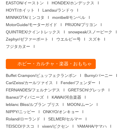
EASTON/イーストン
HONDEX/ホンデックス
HOYT/ホイット
Landau/ランドゥ
MINNKOTA/ミンコタ
montbell/モンベル
MotorGuide/モーターガイド
PRIJON/プリヨン
QUINTREX/クイントレックス
snowpeak/スノーピーク
Zephyr/ゼファーボート
ウエルビー号
スズキ
フジタカヌー
ホビー・カルチャ・楽器・おもちゃ
Buffet Crampon/ビュッフェクランポン
Burny/バーニー
CarlZeiss/カールツァイス
Fender/フェンダー
FERNANDES/フェルナンデス
GRETSCH/グレッチ
Ibanez/アイバニーズ
KAWAI/河合楽器
leblanc Bliss/ルブラン ブリス
MOON/ムーン
NIPPY/ニッピー
ONKYO/オンキョー
Roland/ローランド
SELMER/セルマー
TEISCO/テスコ
vixen/ビクセン
YAMAHA/ヤマハ