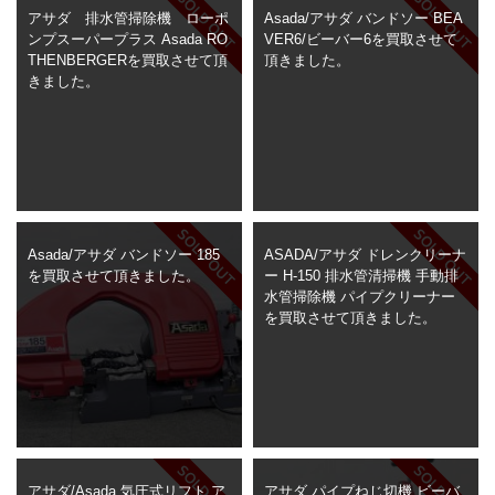
> 工場閉鎖に伴う一括整理
アサダ 排水管掃除機 ローポ
Asada/アサダ バンドソー BEA
ンプスーパープラス Asada RO
VER6/ビーバー6を買取させて
THENBERGERを買取させて頂
頂きました。
> 債務・任意整理担当の弁護士さまへ
きました。
> おもちゃ・ホビー・楽器等・マニア
品・コレクターズアイテム
> 厨房機器・店舗用品買取
> 骨董品・古美術品の査定
Asada/アサダ バンドソー 185
ASADA/アサダ ドレンクリーナ
を買取させて頂きました。
ー H-150 排水管清掃機 手動排
> 新着情報
水管掃除機 パイプクリーナー
を買取させて頂きました。
> お問い合わせ
> プライバシーポリシー
アサダ/Asada 気圧式リフト ア
アサダ パイプねじ切機 ビーバ