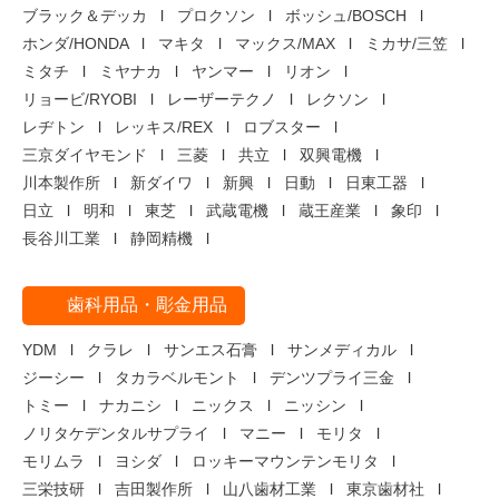
ブラック＆デッカ
プロクソン
ボッシュ/BOSCH
ホンダ/HONDA
マキタ
マックス/MAX
ミカサ/三笠
ミタチ
ミヤナカ
ヤンマー
リオン
リョービ/RYOBI
レーザーテクノ
レクソン
レヂトン
レッキス/REX
ロブスター
三京ダイヤモンド
三菱
共立
双興電機
川本製作所
新ダイワ
新興
日動
日東工器
日立
明和
東芝
武蔵電機
蔵王産業
象印
長谷川工業
静岡精機
歯科用品・彫金用品
YDM
クラレ
サンエス石膏
サンメディカル
ジーシー
タカラベルモント
デンツプライ三金
トミー
ナカニシ
ニックス
ニッシン
ノリタケデンタルサプライ
マニー
モリタ
モリムラ
ヨシダ
ロッキーマウンテンモリタ
三栄技研
吉田製作所
山八歯材工業
東京歯材社