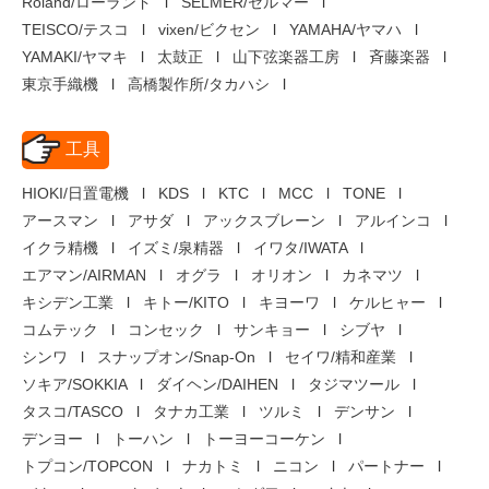
Roland/ローランド
SELMER/セルマー
TEISCO/テスコ
vixen/ビクセン
YAMAHA/ヤマハ
YAMAKI/ヤマキ
太鼓正
山下弦楽器工房
斉藤楽器
東京手織機
高橋製作所/タカハシ
工具
HIOKI/日置電機
KDS
KTC
MCC
TONE
アースマン
アサダ
アックスブレーン
アルインコ
イクラ精機
イズミ/泉精器
イワタ/IWATA
エアマン/AIRMAN
オグラ
オリオン
カネマツ
キシデン工業
キトー/KITO
キヨーワ
ケルヒャー
コムテック
コンセック
サンキョー
シブヤ
シンワ
スナップオン/Snap-On
セイワ/精和産業
ソキア/SOKKIA
ダイヘン/DAIHEN
タジマツール
タスコ/TASCO
タナカ工業
ツルミ
デンサン
デンヨー
トーハン
トーヨーコーケン
トプコン/TOPCON
ナカトミ
ニコン
パートナー