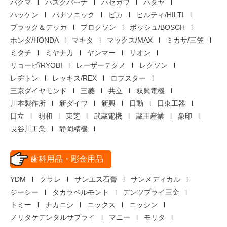
バクマ
ハスクバーナ
ハセガワ
ハタヤ
ハッケン
パナソニック
ピカ
ヒルティ/HILTI
ブラック＆デッカ
プロクソン
ボッシュ/BOSCH
ホンダ/HONDA
マキタ
マックス/MAX
ミカサ/三笠
ミタチ
ミヤナカ
ヤンマー
リオン
リョービ/RYOBI
レーザーテクノ
レクソン
レヂトン
レッキス/REX
ロブスター
三京ダイヤモンド
三菱
共立
双興電機
川本製作所
新ダイワ
新興
日動
日東工器
日立
明和
東芝
武蔵電機
蔵王産業
象印
長谷川工業
静岡精機
歯科用品・彫金用品
YDM
クラレ
サンエス石膏
サンメディカル
ジーシー
タカラベルモント
デンツプライ三金
トミー
ナカニシ
ニックス
ニッシン
ノリタケデンタルサプライ
マニー
モリタ