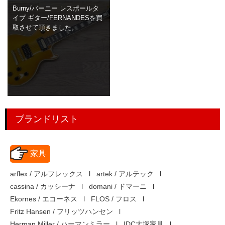
> 工場閉鎖に伴う一括整理
Burny/バーニー レスポールタ
イプ ギター/FERNANDESを買
取させて頂きました。
> 債務・任意整理担当の弁護士さまへ
> おもちゃ・ホビー・楽器等・マニア
品・コレクターズアイテム
> 厨房機器・店舗用品買取
> 骨董品・古美術品の査定
ブランドリスト
> 新着情報
家具
> お問い合わせ
arflex / アルフレックス
artek / アルテック
> プライバシーポリシー
cassina / カッシーナ
domani / ドマーニ
Ekornes / エコーネス
FLOS / フロス
Fritz Hansen / フリッツハンセン
Herman Miller / ハーマンミラー
IDC大塚家具