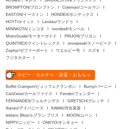
Achilles/アキレス
BRIDGESTON/ブリジストン
BROMPTON/ブロンプトン
Coleman/コールマン
EASTON/イーストン
HONDEX/ホンデックス
HOYT/ホイット
Landau/ランドゥ
MINNKOTA/ミンコタ
montbell/モンベル
MotorGuide/モーターガイド
PRIJON/プリヨン
QUINTREX/クイントレックス
snowpeak/スノーピーク
Zephyr/ゼファーボート
ウエルビー号
スズキ
フジタカヌー
ホビー・カルチャ・楽器・おもちゃ
Buffet Crampon/ビュッフェクランポン
Burny/バーニー
CarlZeiss/カールツァイス
Fender/フェンダー
FERNANDES/フェルナンデス
GRETSCH/グレッチ
Ibanez/アイバニーズ
KAWAI/河合楽器
leblanc Bliss/ルブラン ブリス
MOON/ムーン
NIPPY/ニッピー
ONKYO/オンキョー