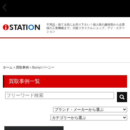
> ホーム
> 買取事例
不用品・捨てる前にお売り下さい！個人様の趣味類から企業
様の工業機械まで。大阪リサイクルショップ、アイ・ステー
ション
> 店舗案内
> 店頭買取
> 出張買取
ホーム
>
買取事例
>
Burny/バーニー
> 発送買取
買取事例一覧
> 選ばれる理由
> よくあるご質問
> 遺品整理