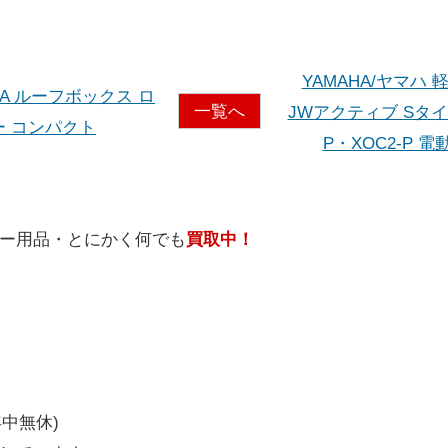
YAMAHA/ヤマハ
PIAA ルーフボックス ロ
一覧へ
JWアクティブ Sタイ
ー コンパクト
P・XOC2-P 電
ー
用品
・
とにかく
何
でも
買取中！
年中無休)