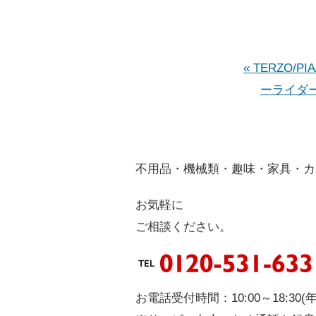
« TERZO/
ーライダ
不
用品
・
機
械類
・
趣
味
・
家
具
・
カ
お気軽に
ご相談ください。
お電話受付時間：10:00～18:30(