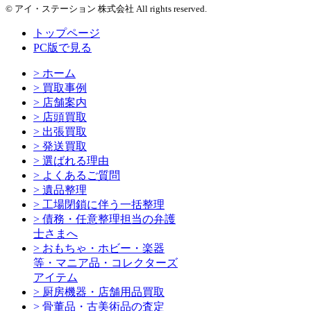
© アイ・ステーション 株式会社 All rights reserved.
トップページ
PC版で見る
> ホーム
> 買取事例
> 店舗案内
> 店頭買取
> 出張買取
> 発送買取
> 選ばれる理由
> よくあるご質問
> 遺品整理
> 工場閉鎖に伴う一括整理
> 債務・任意整理担当の弁護
士さまへ
> おもちゃ・ホビー・楽器
等・マニア品・コレクターズ
アイテム
> 厨房機器・店舗用品買取
> 骨董品・古美術品の査定