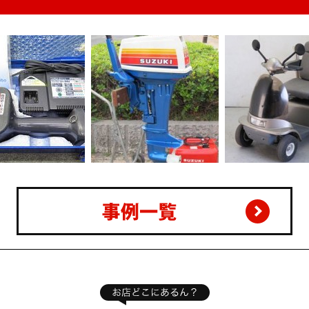
船外機 DT9.9
Mypia マイピア アテックス
クボタ エンジン
電動セニアカー BT400の
機 菜ビ TR300/