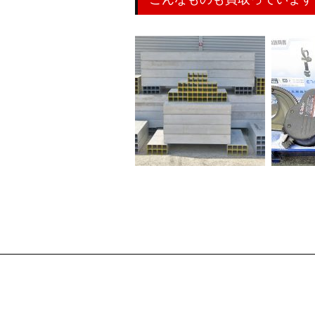
アルスリーパー アルミ製尺
泉精器/IZUMI 充電式 ケー
スズキ 
角ブロック 据付作業 重量
ブルカッター E Robo REC-
機械搬送用 架台 枕木
50B