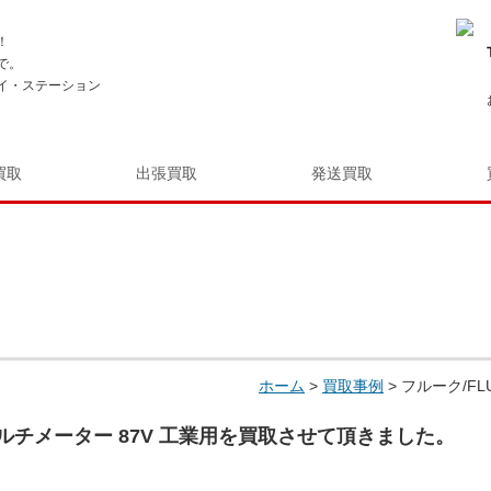
！
で。
イ・ステーション
買取
出張買取
発送買取
ホーム
>
買取事例
>
フルーク/FL
マルチメーター 87V 工業用を買取させて頂きました。