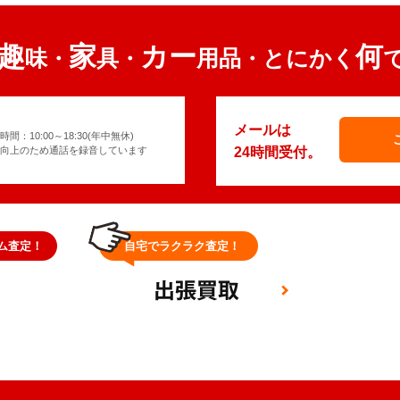
趣
家
カー
何
味
具
用品
とにかく
・
・
・
メールは
間：10:00～18:30(年中無休)
向上のため通話を録音しています
24時間受付。
ム査定！
自宅でラクラク査定！
梱包し