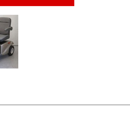
 ミニ耕運
管理機