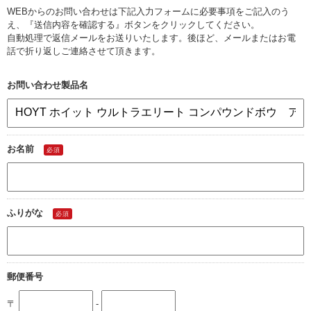
> 工場閉鎖に伴う一括整理
WEBからのお問い合わせは下記入力フォームに必要事項をご記入のう
え、『送信内容を確認する』ボタンをクリックしてください。
自動処理で返信メールをお送りいたします。後ほど、メールまたはお電
> 債務・任意整理担当の弁護士さまへ
話で折り返しご連絡させて頂きます。
> おもちゃ・ホビー・楽器等・マニア
品・コレクターズアイテム
お問い合わせ製品名
> 厨房機器・店舗用品買取
お名前
> 骨董品・古美術品の査定
必須
> 新着情報
ふりがな
必須
> お問い合わせ
> プライバシーポリシー
郵便番号
〒
-