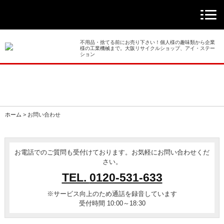
> ホーム
> 買取事例
不用品・捨てる前にお売り下さい！個人様の趣味類から企業
様の工業機械まで。大阪リサイクルショップ、アイ・ステー
ション
> 店舗案内
> 店頭買取
> 出張買取
ホーム
>
お問い合わせ
> 発送買取
お電話でのご質問も受付けております。お気軽にお問い合わせくだ
> 選ばれる理由
さい。
TEL.
0120-531-633
> よくあるご質問
※サービス向上のため通話を録音しています
受付時間 10:00～18:30
> 遺品整理