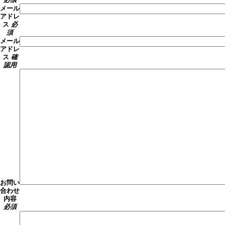
メール
アドレ
ス
必
須
メール
アドレ
ス
確
認用
お問い
合わせ
内容
必須