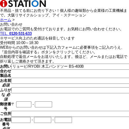
不用品・捨てる前にお売り下さい！個人様の趣味類から企業様の工業機械ま
で。大阪リサイクルショップ、アイ・ステーション
ホーム
>
お問い合わせ
お電話でのご質問も受付けております。お気軽にお問い合わせください。
TEL.
0120-531-633
※サービス向上のため通話を録音しています
受付時間 10:00～18:30
WEBからのお問い合わせは下記入力フォームに必要事項をご記入のうえ、
『送信内容を確認する』ボタンをクリックしてください。
自動処理で返信メールをお送りいたします。後ほど、メールまたはお電話で
折り返しご連絡させて頂きます。
お問い
合わせ
製品名
お名前
必須
ふりが
な
必
須
〒
-
郵便番
号
ご住所
-
-
お電話
番号
必須