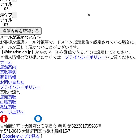
ァイル
02
添付フ
×
ァイル
03
メールが届かない方へ
お客様が迷惑メール対策等で、ドメイン指定受信を設定されている場合に、
メールが正しく届かないことがございます。
【@istation.co.jp】からのメールを受信できるように設定してください。
※個人情報の取り扱いについては、
プライバシーポリシー
をご覧ください。
ホーム
店舗案内
買取事例
新着情報
お問い合わせ
プライバシーポリシー
買取の流れ
店頭買取
出張買取
発送買取
ページ上部へ
古物商許可：大阪府公安委員会 番号 第622301705985号
〒571-0043 大阪府門真市桑才新町15-7
[
Googleマップで見る
]