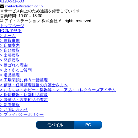
0120-531-633
contact@istation.co.jp
※サービス向上のため通話を録音しています
営業時間: 10:00～18:30
© アイ・ステーション 株式会社 All rights reserved.
トップページ
PC版で見る
> ホーム
> 買取事例
> 店舗案内
> 店頭買取
> 出張買取
> 発送買取
> 選ばれる理由
> よくあるご質問
> 遺品整理
> 工場閉鎖に伴う一括整理
> 債務・任意整理担当の弁護士さまへ
> おもちゃ・ホビー・楽器等・マニア品・コレクターズアイテム
> 厨房機器・店舗用品買取
> 骨董品・古美術品の査定
> 新着情報
> お問い合わせ
> プライバシーポリシー
モバイル
PC