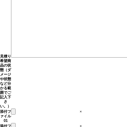
見積り
希望商
品の状
態（ダ
メージ
や状態
など分
かる範
囲でご
記入下
さ
い。）
添付フ
×
ァイル
01
添付フ
×