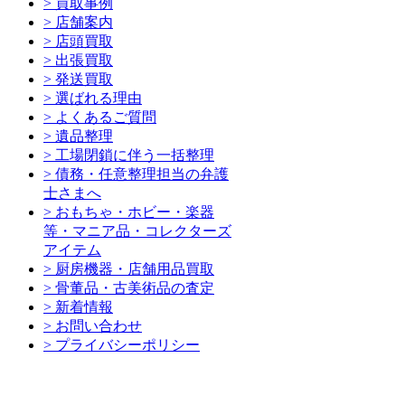
> 買取事例
> 店舗案内
> 店頭買取
> 出張買取
> 発送買取
> 選ばれる理由
> よくあるご質問
> 遺品整理
> 工場閉鎖に伴う一括整理
> 債務・任意整理担当の弁護
士さまへ
> おもちゃ・ホビー・楽器
等・マニア品・コレクターズ
アイテム
> 厨房機器・店舗用品買取
> 骨董品・古美術品の査定
> 新着情報
> お問い合わせ
> プライバシーポリシー