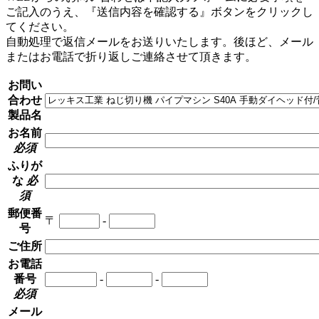
ご記入のうえ、『送信内容を確認する』ボタンをクリックし
てください。
自動処理で返信メールをお送りいたします。後ほど、メール
またはお電話で折り返しご連絡させて頂きます。
お問い
合わせ
製品名
お名前
必須
ふりが
な
必
須
郵便番
〒
-
号
ご住所
お電話
番号
-
-
必須
メール