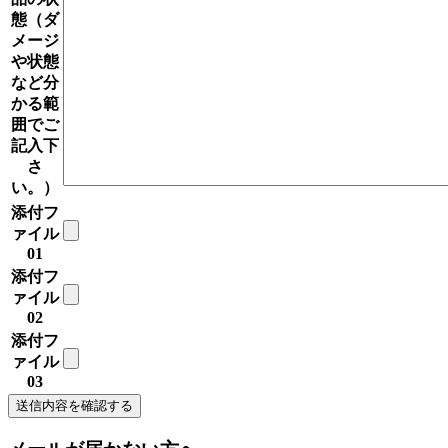
態（ダ
メージ
や状態
など分
かる範
囲でご
記入下
さ
い。）
添付フ
ァイル
01
添付フ
ァイル
02
添付フ
ァイル
03