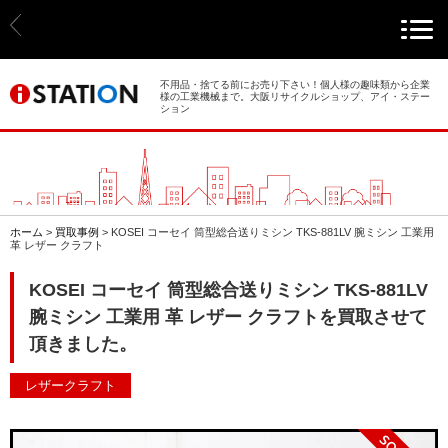
> ホーム
> 買取事例
不用品・捨てる前にお売り下さい！個人様の趣味類から企業
様の工業機械まで。大阪リサイクルショップ、アイ・ステー
ション
> 店舗案内
> 店頭買取
> 出張買取
ホーム
>
買取事例
>
KOSEI コーセイ 筒型総合送りミシン TKS-881LV 腕ミシン 工業用
革 レザー クラフト
> 発送買取
KOSEI コーセイ 筒型総合送りミシン TKS-881LV
> 選ばれる理由
腕ミシン 工業用 革 レザー クラフトを買取させて
頂きました。
> よくあるご質問
レザークラフト
> 遺品整理