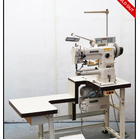
> 工場閉鎖に伴う一括整理
> 債務・任意整理担当の弁護士さまへ
> おもちゃ・ホビー・楽器等・マニア
品・コレクターズアイテム
> 厨房機器・店舗用品買取
> 骨董品・古美術品の査定
> 新着情報
> お問い合わせ
> プライバシーポリシー