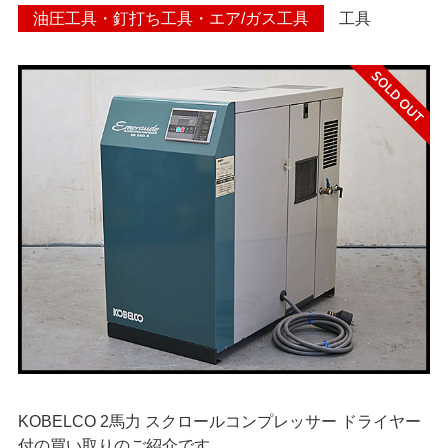
油圧工具・釘打ち工具・エア/ガス工具
工具
> 遺品整理
> 工場閉鎖に伴う一括整理
> 債務・任意整理担当の弁
護士さまへ
> おもちゃ・ホビー・楽器
等・マニア品・コレクタ
ーズアイテム
> 厨房機器・店舗用品買取
> 骨董品・古美術品の査定
> 新着情報
KOBELCO 2馬力 スクロールコンプレッサー ドライヤー
付の買い取りのご紹介です。