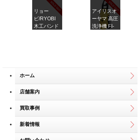
セット
リョー
アイリスオ
ビ/RYOBI
ーヤマ 高圧
木工バンド
洗浄機 FI-
ソー BS-
608
400B
ホーム
店舗案内
買取事例
新着情報