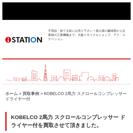
> ホーム
> 買取事例
不用品・捨てる前にお売り下さい！個人様の趣味類から企
業様の工業機械まで。大阪リサイクルショップ、アイ・ス
テーション
> 店舗案内
> 店頭買取
> 出張買取
> 発送買取
ホーム
>
買取事例
>
KOBELCO 2馬力 スクロールコンプレッサー
ドライヤー付
> 選ばれる理由
KOBELCO 2馬力 スクロールコンプレッサー ド
> よくあるご質問
ライヤー付を買取させて頂きました。