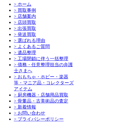
> ホーム
> 買取事例
> 店舗案内
> 店頭買取
> 出張買取
> 発送買取
> 選ばれる理由
> よくあるご質問
> 遺品整理
> 工場閉鎖に伴う一括整理
> 債務・任意整理担当の弁護
士さまへ
> おもちゃ・ホビー・楽器
等・マニア品・コレクターズ
アイテム
> 厨房機器・店舗用品買取
> 骨董品・古美術品の査定
> 新着情報
> お問い合わせ
> プライバシーポリシー