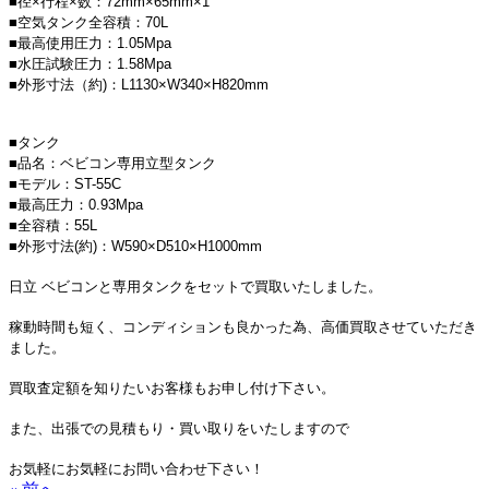
■径×行程×数：72mm×65mm×1
■空気タンク全容積：70L
■最高使用圧力：1.05Mpa
■水圧試験圧力：1.58Mpa
■外形寸法（約)：L1130×W340×H820mm
■タンク
■品名：ベビコン専用立型タンク
■モデル：ST-55C
■最高圧力：0.93Mpa
■全容積：55L
■外形寸法(約)：W590×D510×H1000mm
日立 ベビコンと専用タンクをセットで買取いたしました。
稼動時間も短く、コンディションも良かった為、高価買取させていただき
ました。
買取査定額を知りたいお客様もお申し付け下さい。
また、出張での見積もり・買い取りをいたしますので
お気軽にお気軽にお問い合わせ下さい！