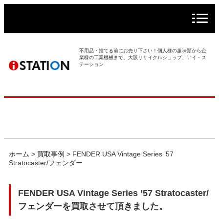
> ホーム
> 買取事例
不用品・捨てる前にお売り下さい！個人様の趣味類から企
業様の工業機械まで。大阪リサイクルショップ、アイ・ス
テーション
> 店舗案内
> 店頭買取
> 出張買取
> 発送買取
ホーム
>
買取事例
>
FENDER USA Vintage Series ’57
Stratocaster/フェンダー
> 選ばれる理由
FENDER USA Vintage Series ’57 Stratocaster/
> よくあるご質問
フェンダーを買取させて頂きました。