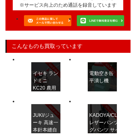
※サービス向上のため通話を録音しています
こんなものも買取っています
イセキ ラン
電動空き缶
ドミニ
平潰し機
KC20 農用
トラクター
JUKI/ジュ
KADOYA/CLASHKIN
ーキ 高速一
レザーパンツレーシ
本針本縫自
グパンツ サイズL