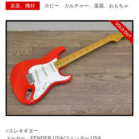
楽器、機材
ホビー、カルチャー、楽器、おもちゃ
> 遺品整理
> 工場閉鎖に伴う一括整理
> 債務・任意整理担当の弁
護士さまへ
> おもちゃ・ホビー・楽器
等・マニア品・コレクタ
ーズアイテム
> 厨房機器・店舗用品買取
> 骨董品・古美術品の査定
> 新着情報
○エレキギター
メーカー：FENDER USA/フェンダー USA