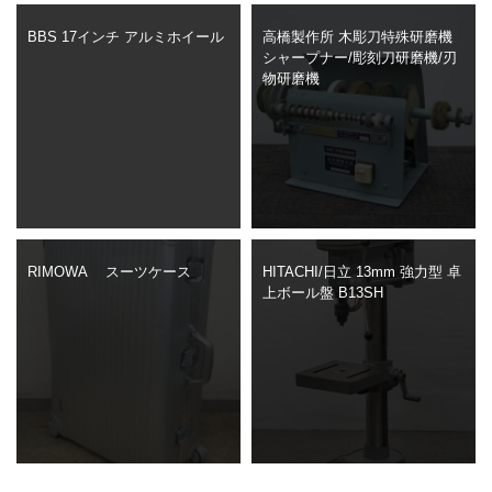
BBS 17インチ アルミホイール
高橋製作所 木彫刀特殊研磨機
シャープナー/彫刻刀研磨機/刃
物研磨機
RIMOWA スーツケース
HITACHI/日立 13mm 強力型 卓
上ボール盤 B13SH