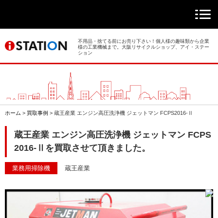
> ホーム
> 買取事例
不用品・捨てる前にお売り下さい！個人様の趣味類から企業
様の工業機械まで。大阪リサイクルショップ、アイ・ステー
ション
> 店舗案内
> 店頭買取
> 出張買取
ホーム
>
買取事例
>
蔵王産業 エンジン高圧洗浄機 ジェットマン FCPS2016-Ⅱ
> 発送買取
蔵王産業 エンジン高圧洗浄機 ジェットマン FCPS
2016-Ⅱを買取させて頂きました。
> 選ばれる理由
業務用掃除機
蔵王産業
> よくあるご質問
> 遺品整理