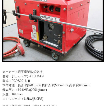
> 工場閉鎖に伴う一括整理
> 債務・任意整理担当の弁護士さまへ
> おもちゃ・ホビー・楽器等・マニア
品・コレクターズアイテム
> 厨房機器・店舗用品買取
> 骨董品・古美術品の査定
> 新着情報
メーカー：蔵王産業株式会社
> お問い合わせ
名称：ジェットマン/JETMAN
型式：FCPS2016-Ⅱ
> プライバシーポリシー
本体寸法：長さ 約690mm × 奥行き 約580mm × 高さ 約640mm
最大圧力：19.6MPa(200kgf/c㎡)
水量：16L/min
エンジン出力：6.5kw/(8.9PS)