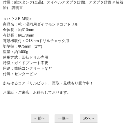
付属：給水タンク(全品)、スイベルアダプタ(1個)、アダプタ(3個 ※装着
済)、説明書
＜ハウスB.M製＞
商品名：乾・湿両用ダイヤモンドコアドリル
全体長：約310mm
有効長：約170mm
電動機取付：Φ13mmドリルチャック用
切削径：Φ75mm（1本)
重量：約1400g
使用方式：回転ドリル専用
特徴：ガイドプレート不要
用途：鉄筋コンクリートなど
付属：センターピン
あらゆるコアドリルビット、買取・見積もり受付中！
お電話・ご来店、お待ちしております。
« 前へ
一覧へ
次へ »