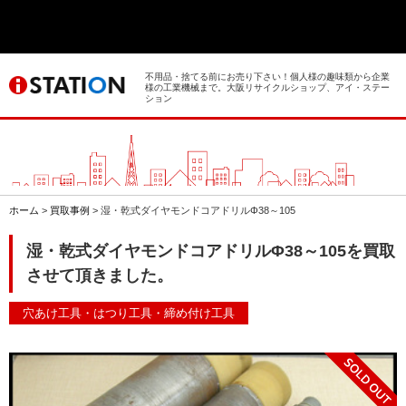
> ホーム
> 買取事例
不用品・捨てる前にお売り下さい！個人様の趣味類から企業
様の工業機械まで。大阪リサイクルショップ、アイ・ステー
ション
> 店舗案内
> 店頭買取
> 出張買取
ホーム
>
買取事例
>
湿・乾式ダイヤモンドコアドリルΦ38～105
> 発送買取
湿・乾式ダイヤモンドコアドリルΦ38～105を買取
させて頂きました。
> 選ばれる理由
穴あけ工具・はつり工具・締め付け工具
> よくあるご質問
> 遺品整理