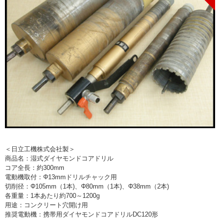
> 工場閉鎖に伴う一括整理
> 債務・任意整理担当の弁護士さまへ
> おもちゃ・ホビー・楽器等・マニア
品・コレクターズアイテム
> 厨房機器・店舗用品買取
> 骨董品・古美術品の査定
> 新着情報
＜日立工機株式会社製＞
> お問い合わせ
商品名：湿式ダイヤモンドコアドリル
コア全長：約300mm
> プライバシーポリシー
電動機取付：Φ13mmドリルチャック用
切削径：Φ105mm（1本)、Φ80mm（1本)、Φ38mm（2本)
各重量：1本あたり約700～1200g
用途：コンクリート穴開け用
推奨電動機：携帯用ダイヤモンドコアドリルDC120形