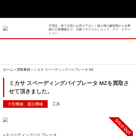
> ホーム
> 買取事例
不用品・捨てる前にお売り下さい！個人様の趣味類から企業
様の工業機械まで。大阪リサイクルショップ、アイ・ステー
ション
> 店舗案内
> 店頭買取
> 出張買取
ホーム
>
買取事例
>
ミカサ スペーディングバイブレータ MZ
> 発送買取
ミカサ スペーディングバイブレータ MZを買取さ
せて頂きました。
> 選ばれる理由
大型機械、建設機械
工具
> よくあるご質問
> 遺品整理
○スペーディングバイブレータ