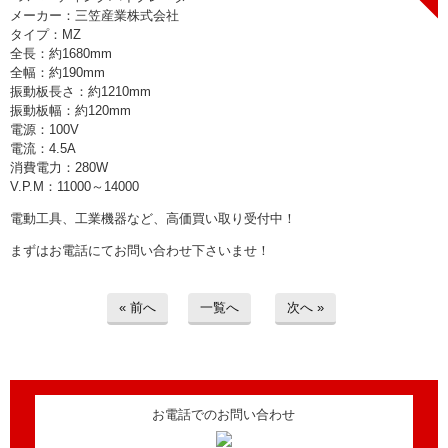
> 工場閉鎖に伴う一括整理
メーカー：三笠産業株式会社
タイプ：MZ
全長：約1680mm
> 債務・任意整理担当の弁護士さまへ
全幅：約190mm
振動板長さ：約1210mm
> おもちゃ・ホビー・楽器等・マニア
振動板幅：約120mm
品・コレクターズアイテム
電源：100V
電流：4.5A
消費電力：280W
> 厨房機器・店舗用品買取
V.P.M：11000～14000
> 骨董品・古美術品の査定
電動工具、工業機器など、高価買い取り受付中！
まずはお電話にてお問い合わせ下さいませ！
> 新着情報
« 前へ
一覧へ
次へ »
> お問い合わせ
> プライバシーポリシー
お電話でのお問い合わせ