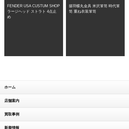
FENDER USA CUSTUM SHOP
揚羽蝶丸金具 米沢箪笥 時代箪
ラージヘッド ストラト 4点止
笥 重ね衣装箪笥
め
ホーム
店舗案内
買取事例
新着情報