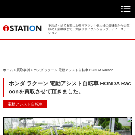
> ホーム
> 買取事例
不用品・捨てる前にお売り下さい！個人様の趣味類から企業
様の工業機械まで。大阪リサイクルショップ、アイ・ステー
ション
> 店舗案内
> 店頭買取
> 出張買取
ホーム
>
買取事例
>
ホンダ ラクーン 電動アシスト自転車 HONDA Racoon
> 発送買取
ホンダ ラクーン 電動アシスト自転車 HONDA Rac
oonを買取させて頂きました。
> 選ばれる理由
電動アシスト自転車
> よくあるご質問
> 遺品整理