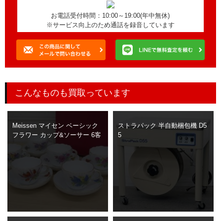
お電話受付時間：10:00～19:00(年中無休)
※サービス向上のため通話を録音しています
こんなものも買取っています
Meissen マイセン ベーシック
ストラパック 半自動梱包機 D5
フラワー カップ&ソーサー 6客
5