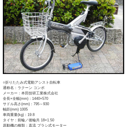
> 工場閉鎖に伴う一括整理
> 債務・任意整理担当の弁護士さまへ
> おもちゃ・ホビー・楽器等・マニア
品・コレクターズアイテム
> 厨房機器・店舗用品買取
> 骨董品・古美術品の査定
> 新着情報
○折りたたみ式電動アシスト自転車
通称名：ラクーン コンポ
> お問い合わせ
メーカー：本田技研工業株式会社
全長×全幅(mm)：1440×570
> プライバシーポリシー
サドル高さ(mm)：795～930
軸距(mm) 1005
車両重量(kg)：19.8
タイヤ：前輪／後輪共 18×1.50
原動機の種類：直流 ブラシ式モーター