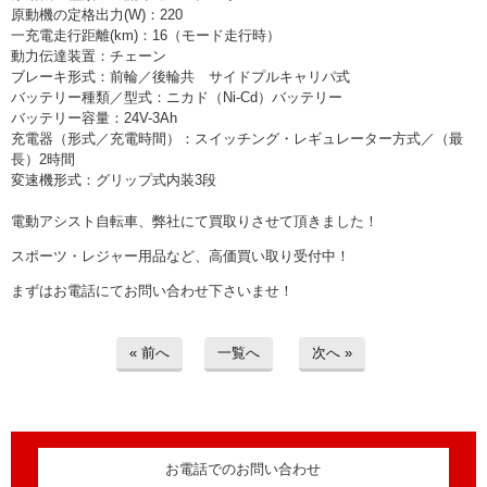
原動機の定格出力(W)：220
一充電走行距離(km)：16（モード走行時）
動力伝達装置：チェーン
ブレーキ形式：前輪／後輪共 サイドプルキャリパ式
バッテリー種類／型式：ニカド（Ni-Cd）バッテリー
バッテリー容量：24V-3Ah
充電器（形式／充電時間）：スイッチング・レギュレーター方式／（最
長）2時間
変速機形式：グリップ式内装3段
電動アシスト自転車、弊社にて買取りさせて頂きました！
スポーツ・レジャー用品など、高価買い取り受付中！
まずはお電話にてお問い合わせ下さいませ！
« 前へ
一覧へ
次へ »
お電話でのお問い合わせ