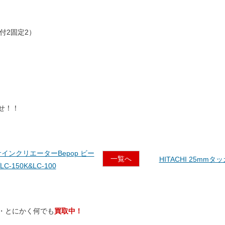
付2固定2）
せ！！
サインクリエーターBepop ビー
一覧へ
HITACHI 25mmタッ
C-150K&LC-100
・
とにかく
何
でも
買取中！