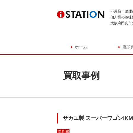
不用品・整理
個人様の趣味
大阪府門真市
ホーム
店頭
買取事例
サカエ製 スーパーワゴン!KM
道具箱