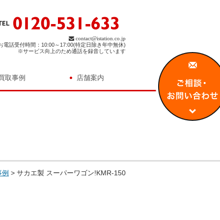
contact@istation.co.jp
お電話受付時間：10:00～17:00(特定日除き年中無休)
※サービス向上のため通話を録音しています
買取事例
店舗案内
事例
>
サカエ製 スーパーワゴン!KMR-150