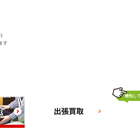
)
ます
ム査定！
自宅でラクラク査定！
梱包し