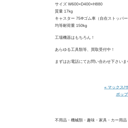
サイズ W600×D400×H880
質量 17kg
キャスター 75Φゴム車（自在ストッパー
均等耐荷重 150kg
工場機器はもちろん！
あらゆる工具類等、買取受付中！
まずはお電話にてお問い合わせ下さいま
« マックス/
ポップL
不
用品
・
機
械類
・
趣
味
・
家
具
・
カー
用品