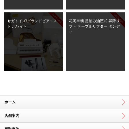
セガトイズ/グランドピアニス
花岡車輌 足踏み油圧式 昇降リ
ト ホワイト
フト テーブルリフター ダンデ
ィ
ホーム
店舗案内