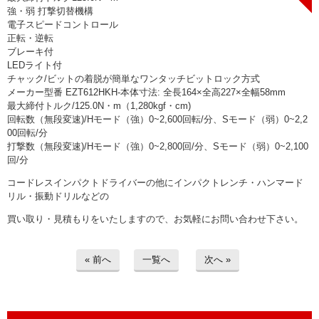
> 工場閉鎖に伴う一括整理
強・弱 打撃切替機構
電子スピードコントロール
正転・逆転
> 債務・任意整理担当の弁護士さまへ
ブレーキ付
LEDライト付
> おもちゃ・ホビー・楽器等・マニア
チャック/ビットの着脱が簡単なワンタッチビットロック方式
品・コレクターズアイテム
メーカー型番 EZT612HKH-本体寸法: 全長164×全高227×全幅58mm
最大締付トルク/125.0N・m（1,280kgf・cm)
回転数（無段変速)/Hモード（強）0~2,600回転/分、Sモード（弱）0~2,2
> 厨房機器・店舗用品買取
00回転/分
打撃数（無段変速)/Hモード（強）0~2,800回/分、Sモード（弱）0~2,100
> 骨董品・古美術品の査定
回/分
コードレスインパクトドライバーの他にインパクトレンチ・ハンマード
> 新着情報
リル・振動ドリルなどの
買い取り・見積もりをいたしますので、お気軽にお問い合わせ下さい。
> お問い合わせ
> プライバシーポリシー
« 前へ
一覧へ
次へ »