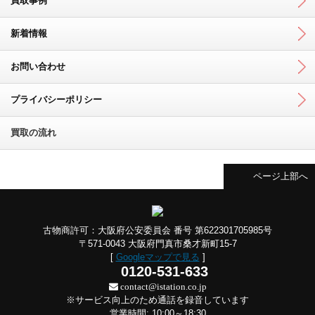
買取事例
新着情報
お問い合わせ
プライバシーポリシー
買取の流れ
ページ上部へ
古物商許可：大阪府公安委員会 番号 第622301705985号
〒571-0043 大阪府門真市桑才新町15-7
[
Googleマップで見る
]
0120-531-633
contact@istation.co.jp
※サービス向上のため通話を録音しています
営業時間: 10:00～18:30