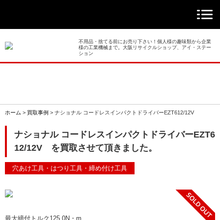
> ホーム
> 買取事例
不用品・捨てる前にお売り下さい！個人様の趣味類から企業
様の工業機械まで。大阪リサイクルショップ、アイ・ステー
ション
> 店舗案内
> 店頭買取
> 出張買取
ホーム
>
買取事例
>
ナショナル コードレスインパクトドライバーEZT612/12V
> 発送買取
ナショナル コードレスインパクトドライバーEZT6
12/12V を買取させて頂きました。
> 選ばれる理由
穴あけ工具・はつり工具・締め付け工具
> よくあるご質問
> 遺品整理
最大締付トルク125.0N・m