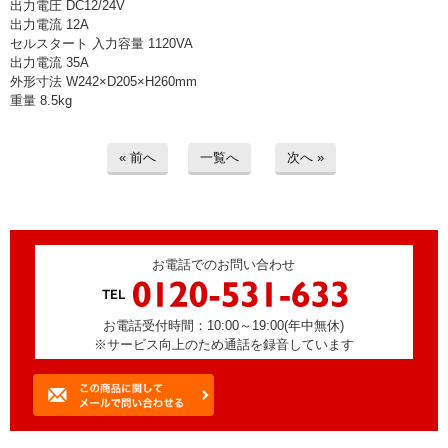
出力電圧 DC12/24V
> 工場閉鎖に伴う一括整理
出力電流 12A
セルスタート 入力容量 1120VA
> 債務・任意整理担当の弁護士さまへ
出力電流 35A
外形寸法 W242×D205×H260mm
重量 8.5kg
> おもちゃ・ホビー・楽器等・マニア
品・コレクターズアイテム
« 前へ
一覧へ
次へ »
> 厨房機器・店舗用品買取
> 骨董品・古美術品の査定
> 新着情報
お電話でのお問い合わせ
> お問い合わせ
お電話受付時間：10:00～19:00(年中無休)
※サービス向上のため通話を録音しています
> プライバシーポリシー