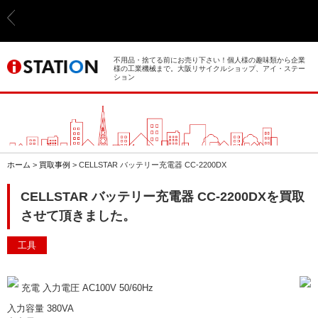
> ホーム
> 買取事例
不用品・捨てる前にお売り下さい！個人様の趣味類から企業
様の工業機械まで。大阪リサイクルショップ、アイ・ステー
ション
> 店舗案内
> 店頭買取
> 出張買取
ホーム
>
買取事例
>
CELLSTAR バッテリー充電器 CC-2200DX
> 発送買取
CELLSTAR バッテリー充電器 CC-2200DXを買取
させて頂きました。
> 選ばれる理由
工具
> よくあるご質問
充電 入力電圧 AC100V 50/60Hz
> 遺品整理
入力容量 380VA