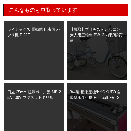
こんなものも買取っています
ライナックス 電動式 床表面 ハ
【買取】ブリヂストン ワゴン
ツリ機 F-22E
大人用三輪車 BW13 内装3段変
速
日立 25mm 磁気ボール盤 MB-2
3年製 極東産機/KYOKUTO 自
5A 100V マグネットドリル
動壁紙糊付機 PrimeμII FRESH