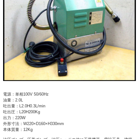
> 工場閉鎖に伴う一括整理
> 債務・任意整理担当の弁護士さまへ
> おもちゃ・ホビー・楽器等・マニア
品・コレクターズアイテム
> 厨房機器・店舗用品買取
> 骨董品・古美術品の査定
> 新着情報
電源：単相100V 50/60Hz
> お問い合わせ
油量：2.0L
吐出量：L2.0H0.3L/min
> プライバシーポリシー
吐出圧：L20H200Kg
出力：220W
外形寸法：W220×D160×H330mm
本体質量：12Kg