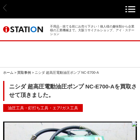
> ホーム
> 買取事例
不用品・捨てる前にお売り下さい！個人様の趣味類から企業
様の工業機械まで。大阪リサイクルショップ、アイ・ステー
ション
> 店舗案内
> 店頭買取
> 出張買取
ホーム
>
買取事例
>
ニシダ 超高圧電動油圧ポンプ NC-E700-A
> 発送買取
ニシダ 超高圧電動油圧ポンプ NC-E700-Aを買取さ
せて頂きました。
> 選ばれる理由
油圧工具・釘打ち工具・エア/ガス工具
> よくあるご質問
> 遺品整理