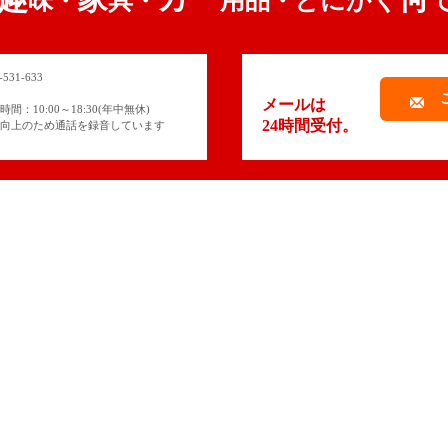
味
具
用品
とにかく
・
・
・
メールは
間：10:00～18:30(年中無休)
24時間受付。
向上のため通話を録音しています