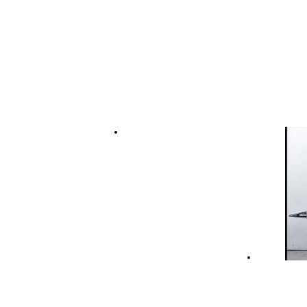
T.C.M/MERCURY/
静岡製機 ジェッ
マーキュリー 船
トヒーター VAL6
外機 5馬力
Z1
394/ME5M
RHE
動機
人 CN