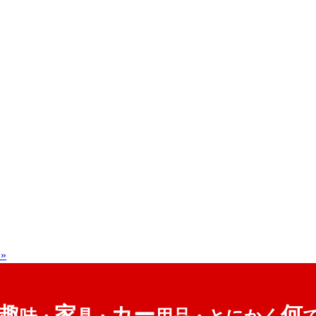
»
趣
家
カー
何