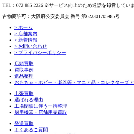
TEL：072-885-2226 ※サービス向上のため通話を録音してい
古物商許可：大阪府公安委員会 番号 第622301705985号
>
ホーム
>
店舗案内
>
新着情報
>
お問い合わせ
>
プライバシーポリシー
店頭買取
買取事例
遺品整理
おもちゃ・ホビー・楽器等・マニア品・コレクターズア
出張買取
選ばれる理由
工場閉鎖に伴う一括整理
厨房機器・店舗用品買取
発送買取
よくあるご質問