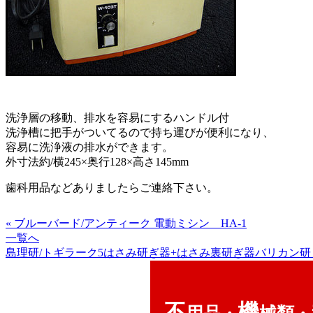
洗浄層の移動、排水を容易にするハンドル付
洗浄槽に把手がついてるので持ち運びが便利になり、
容易に洗浄液の排水ができます。
外寸法約/横245×奥行128×高さ145mm
歯科用品などありましたらご連絡下さい。
« ブルーバード/アンティーク 電動ミシン HA-1
一覧へ
島理研/トギラーク5はさみ研ぎ器+はさみ裏研ぎ器バリカン研 
不
機