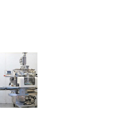
ON/レオン 自
 包餡機 火星
500