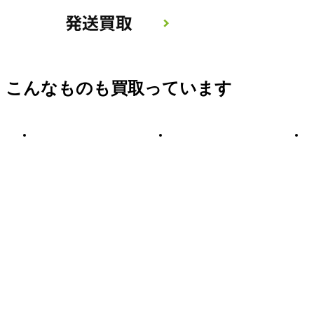
こんなものも買取っています
大道産業 業務用
ロブスター
フードミキサー
LOBSTER モンキ
OMX-50-2/餃子/
ーレンチ M375 4
ミンチ
本