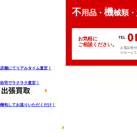
不
機
用品
械類
・
・
お気軽に
ご相談ください。
お電話受付時
※サービス
店舗にてリアルタイム査定！
自宅でラクラク査定！
梱包してお送りいただくだけ！