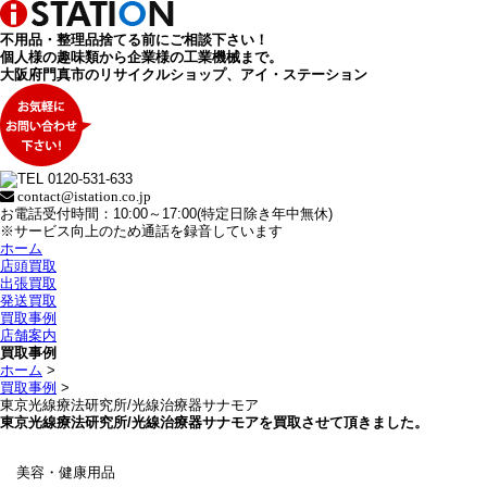
不用品・整理品捨てる前にご相談下さい！
個人様の趣味類から企業様の工業機械まで。
大阪府門真市のリサイクルショップ、アイ・ステーション
contact@istation.co.jp
お電話受付時間：10:00～17:00(特定日除き年中無休)
※サービス向上のため通話を録音しています
ホーム
店頭買取
出張買取
発送買取
買取事例
店舗案内
買取事例
ホーム
>
買取事例
>
東京光線療法研究所/光線治療器サナモア
東京光線療法研究所/光線治療器サナモアを買取させて頂きました。
美容・健康用品