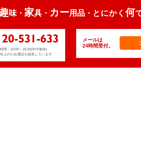
趣
家
カー
何
味
具
用品
とにかく
・
・
・
メールは
24時間受付。
間：10:00～18:30(年中無休)
向上のため通話を録音しています