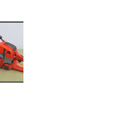
rna エン
XP-JP