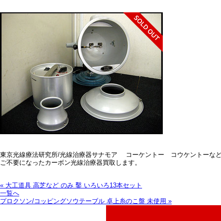
東京光線療法研究所/光線治療器サナモア コーケントー コウケントーな
ご不要になったカーボン光線治療器買取します。
« 大工道具 高芝など のみ 鑿 いろいろ13本セット
一覧へ
プロクソン/コッピングソウテーブル 卓上糸のこ盤 未使用 »