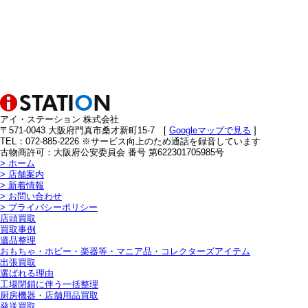
アイ・ステーション 株式会社
〒571-0043 大阪府門真市桑才新町15-7 [
Googleマップで見る
]
TEL：072-885-2226 ※サービス向上のため通話を録音しています
古物商許可：大阪府公安委員会 番号 第622301705985号
>
ホーム
>
店舗案内
>
新着情報
>
お問い合わせ
>
プライバシーポリシー
店頭買取
買取事例
遺品整理
おもちゃ・ホビー・楽器等・マニア品・コレクターズアイテム
出張買取
選ばれる理由
工場閉鎖に伴う一括整理
厨房機器・店舗用品買取
発送買取