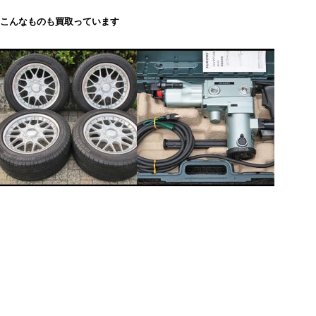
こんなものも買取っています
日立 オー
ミニサン
BBS 17インチ アルミホイール
HiKOKI/ハイコーキ 42mm ハン
マドリル DH42（ハンマードリ
ル）