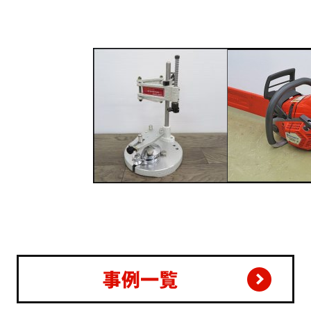
ビタルサンダ/RYOBI
ダ
サーベイヤー 可動式 MARATH
ハスクバーナ/Hasqva
ON-103 SURVEYOR MILLING
ジンチェーンソー 560
MACHINE 名南歯科貿易 歯科技
工機器