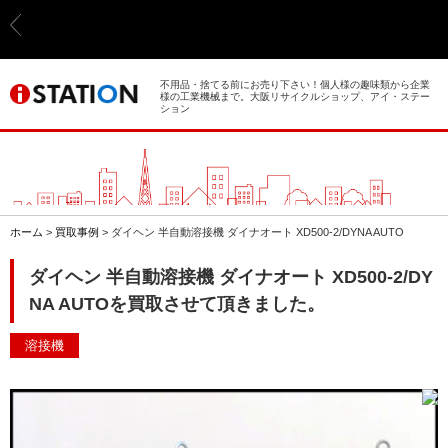
> ホーム
> 買取事例
不用品・捨てる前にお売り下さい！個人様の趣味類から企業
様の工業機械まで。大阪リサイクルショップ、アイ・ステー
ション
> 店舗案内
> 店頭買取
> 出張買取
ホーム
>
買取事例
>
ダイヘン 半自動溶接機 ダイナオート XD500-2/DYNA AUTO
> 発送買取
ダイヘン 半自動溶接機 ダイナオート XD500-2/DY
NA AUTOを買取させて頂きました。
> 選ばれる理由
溶接機
> よくあるご質問
> 遺品整理