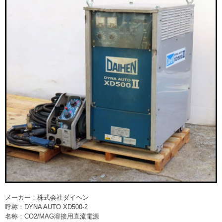
> 工場閉鎖に伴う一括整理
> 債務・任意整理担当の弁護士さまへ
> おもちゃ・ホビー・楽器等・マニア
品・コレクターズアイテム
> 厨房機器・店舗用品買取
> 骨董品・古美術品の査定
> 新着情報
> お問い合わせ
> プライバシーポリシー
メーカー：株式会社ダイヘン
呼称：DYNA AUTO XD500-2
名称：CO2/MAG溶接用直流電源