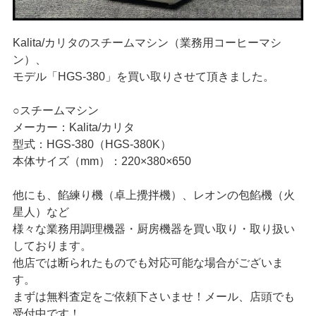
> お問い合わせ
Kalita/カリタのスチームマシン（業務用コーヒーマシ
> プライバシーポリシー
ン）、
モデル「HGS-380」を買い取りさせて頂きました。
○スチームマシン
メーカー：Kalita/カリタ
型式：HGS-380（HGS-380K）
本体サイズ（mm）：220×380×650
他にも、餡練り機（卓上攪拌機）、レオンの包餡機（火
星人）など
様々な業務用調理機器・厨房機器を買い取り・取り扱い
しております。
他店では断られたものでも対応可能な場合がございま
す。
まずは無料査定をご依頼下さいませ！メール、店頭でも
受付中です！