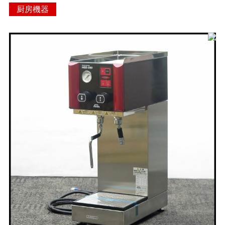
厨房機器
> 遺品整理
> 工場閉鎖に伴う一括整理
> 債務・任意整理担当の弁
護士さまへ
> おもちゃ・ホビー・楽器
等・マニア品・コレクタ
ーズアイテム
> 厨房機器・店舗用品買取
> 骨董品・古美術品の査定
> 新着情報