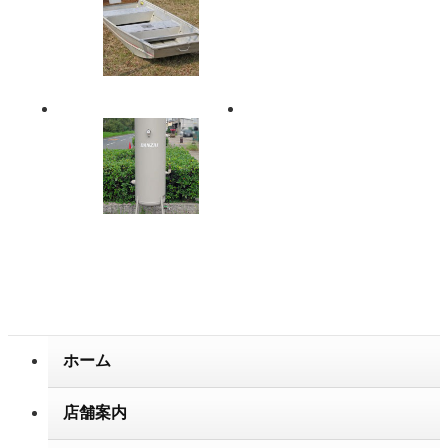
アルミボー
MotorGuide/
ト 10フィー
モーターガ
ト ジョンボ
イド フット
ート
エレキ
FW40FB
バンザイ/ア
スノーピー
ネスト岩田
ク アメニテ
サブタンク
ィドーム
BSAT-
SDE-001
220C-140
ホーム
容量220L
空気タンク
店舗案内