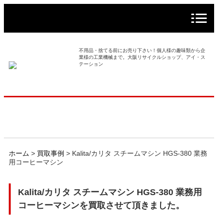
> ホーム
> 買取事例
不用品・捨てる前にお売り下さい！個人様の趣味類から企
業様の工業機械まで。大阪リサイクルショップ、アイ・ス
テーション
> 店舗案内
> 店頭買取
> 出張買取
> 発送買取
ホーム
>
買取事例
>
Kalita/カリタ スチームマシン HGS-380 業務
用コーヒーマシン
> 選ばれる理由
Kalita/カリタ スチームマシン HGS-380 業務用
> よくあるご質問
コーヒーマシンを買取させて頂きました。