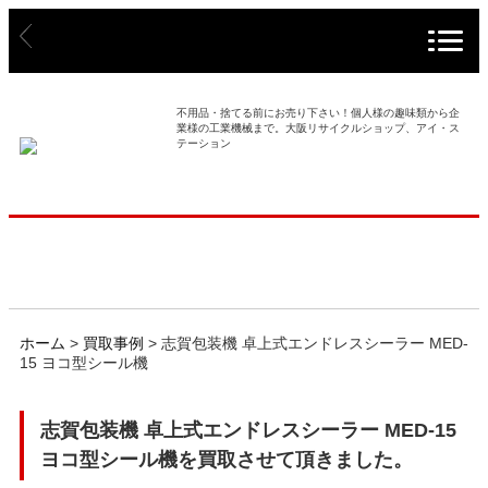
> ホーム
> 買取事例
不用品・捨てる前にお売り下さい！個人様の趣味類から企
業様の工業機械まで。大阪リサイクルショップ、アイ・ス
テーション
> 店舗案内
> 店頭買取
> 出張買取
> 発送買取
ホーム
>
買取事例
>
志賀包装機 卓上式エンドレスシーラー MED-
15 ヨコ型シール機
> 選ばれる理由
志賀包装機 卓上式エンドレスシーラー MED-15
> よくあるご質問
ヨコ型シール機を買取させて頂きました。