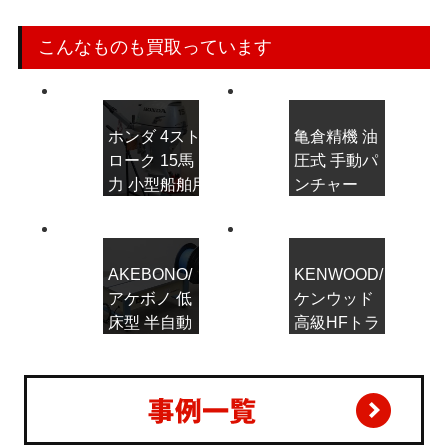
こんなものも買取っています
ホンダ 4スト
亀倉精機 油
ローク 15馬
圧式 手動パ
力 小型船舶用
ンチャー
船外機
NP-2 パン
BF15D(BALJ)
チ工具
AKEBONO/
KENWOOD/
アケボノ 低
ケンウッド
床型 半自動
高級HFトラ
梱包機 SL-
ンシーバー
575N ニチ
TS-870S
ロ工業