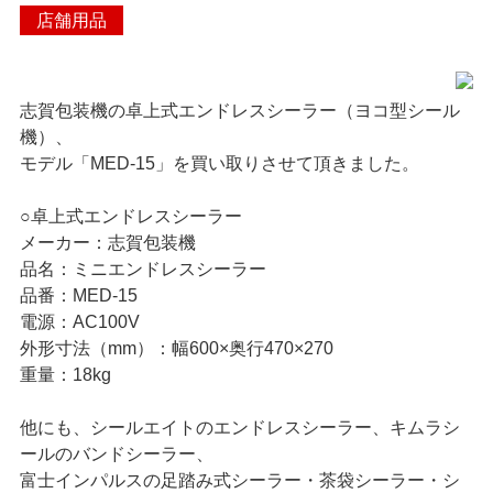
店舗用品
> 遺品整理
> 工場閉鎖に伴う一括整理
志賀包装機の卓上式エンドレスシーラー（ヨコ型シール
機）、
> 債務・任意整理担当の弁
モデル「MED-15」を買い取りさせて頂きました。
護士さまへ
○卓上式エンドレスシーラー
> おもちゃ・ホビー・楽器
メーカー：志賀包装機
等・マニア品・コレクタ
品名：ミニエンドレスシーラー
ーズアイテム
品番：MED-15
電源：AC100V
> 厨房機器・店舗用品買取
外形寸法（mm）：幅600×奥行470×270
重量：18kg
> 骨董品・古美術品の査定
他にも、シールエイトのエンドレスシーラー、キムラシ
> 新着情報
ールのバンドシーラー、
富士インパルスの足踏み式シーラー・茶袋シーラー・シ