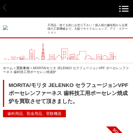
> ホーム
> 買取事例
不用品・捨てる前にお売り下さい！個人様の趣味類から企業
様の工業機械まで。大阪リサイクルショップ、アイ・ステー
ション
> 店舗案内
> 店頭買取
> 出張買取
ホーム
>
買取事例
>
MORITA/モリタ JELENKO セラフュージョンVPF ポーセレンファ
ーネス 歯科技工用ポーセレン焼成炉
> 発送買取
MORITA/モリタ JELENKO セラフュージョンVPF
ポーセレンファーネス 歯科技工用ポーセレン焼成
> 選ばれる理由
炉を買取させて頂きました。
> よくあるご質問
歯科用品、彫金用品、実験機器
> 遺品整理