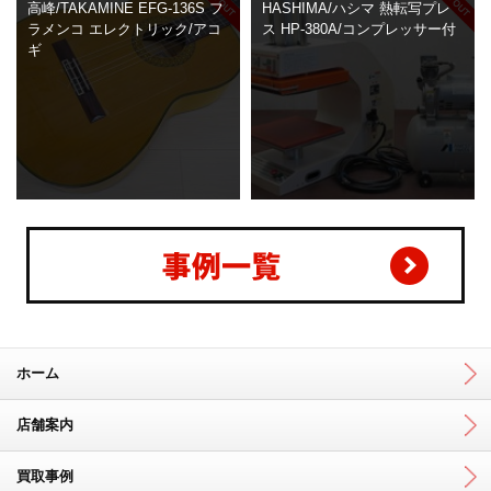
高峰/TAKAMINE EFG-136S フ
HASHIMA/ハシマ 熱転写プレ
ラメンコ エレクトリック/アコ
ス HP-380A/コンプレッサー付
ギ
ホーム
店舗案内
買取事例