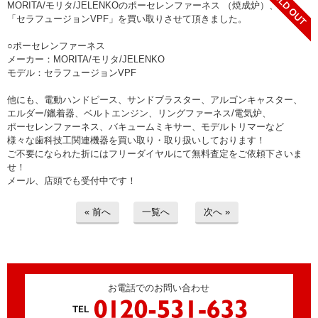
> 工場閉鎖に伴う一括整理
MORITA/モリタ/JELENKOのポーセレンファーネス （焼成炉）、
「セラフュージョンVPF」を買い取りさせて頂きました。
> 債務・任意整理担当の弁護士さまへ
○ポーセレンファーネス
メーカー：MORITA/モリタ/JELENKO
モデル：セラフュージョンVPF
> おもちゃ・ホビー・楽器等・マニア
品・コレクターズアイテム
他にも、電動ハンドピース、サンドブラスター、アルゴンキャスター、
エルダー/鑞着器、ベルトエンジン、リングファーネス/電気炉、
> 厨房機器・店舗用品買取
ポーセレンファーネス、バキュームミキサー、モデルトリマーなど
様々な歯科技工関連機器を買い取り・取り扱いしております！
> 骨董品・古美術品の査定
ご不要になられた折にはフリーダイヤルにて無料査定をご依頼下さいま
せ！
メール、店頭でも受付中です！
> 新着情報
« 前へ
一覧へ
次へ »
> お問い合わせ
> プライバシーポリシー
お電話でのお問い合わせ