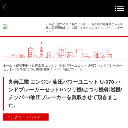
> ホーム
> 買取事例
不用品・捨てる前にお売り下さい！個人様の趣味類から企業
様の工業機械まで。大阪リサイクルショップ、アイ・ステー
ション
> 店舗案内
> 店頭買取
> 出張買取
ホーム
>
買取事例
>
丸善工業 エンジン 油圧パワーユニット U-070 ハンドブレーカー
セット/ハツリ機/はつり機/削岩機/チッパー/油圧ブレーカー
> 発送買取
丸善工業 エンジン 油圧パワーユニット U-070 ハ
ンドブレーカーセット/ハツリ機/はつり機/削岩機/
> 選ばれる理由
チッパー/油圧ブレーカーを買取させて頂きまし
> よくあるご質問
た。
> 遺品整理
コンクリートハンマー