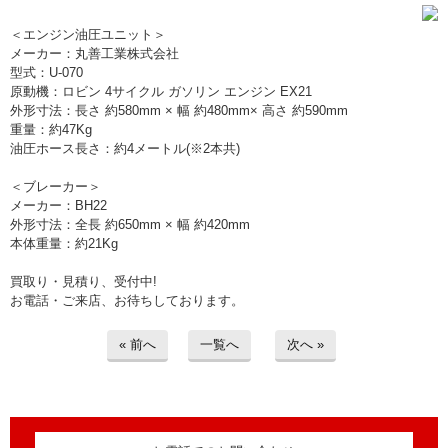
> 工場閉鎖に伴う一括整理
＜エンジン油圧ユニット＞
メーカー：丸善工業株式会社
> 債務・任意整理担当の弁護士さまへ
型式：U-070
原動機：ロビン 4サイクル ガソリン エンジン EX21
> おもちゃ・ホビー・楽器等・マニア
外形寸法：長さ 約580mm × 幅 約480mm× 高さ 約590mm
品・コレクターズアイテム
重量：約47Kg
油圧ホース長さ：約4メートル(※2本共)
> 厨房機器・店舗用品買取
＜ブレーカー＞
メーカー：BH22
> 骨董品・古美術品の査定
外形寸法：全長 約650mm × 幅 約420mm
本体重量：約21Kg
> 新着情報
買取り・見積り、受付中!
お電話・ご来店、お待ちしております。
> お問い合わせ
« 前へ
一覧へ
次へ »
> プライバシーポリシー