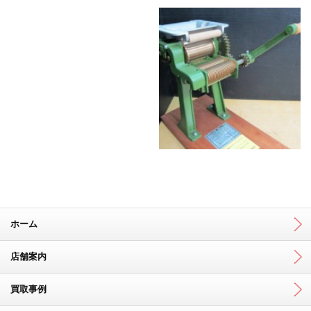
スチール(STIHL) コンパクト カ
サンコー ジャンボックス #500
ットオフソー TS420 ジャンク/
水槽500リットル/サンボックス
エンジン コンクリート カッタ
ー
BASS SHOOTER/バスシュー
小野式 1型 製麺機
ター FRP カナディアンカヌー
ホーム
店舗案内
買取事例