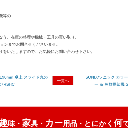
機等の
なう、在庫の整理や機械・工具の買い取り、
ションまでお問合せくださいませ。
りをいたしますので、お気軽にお問い合わせ下さい。
日立 190mm 卓上 スライド丸の
SONIX/ソニック カラ
一覧へ
C7RSHC
ー ＆ 魚群探知機 SS
趣
家
カー
何
味
具
用品
とにかく
・
・
・