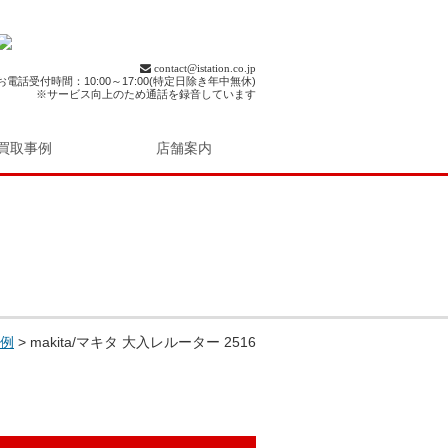
contact@istation.co.jp
お電話受付時間：10:00～17:00(特定日除き年中無休)
※サービス向上のため通話を録音しています
買取事例
店舗案内
例
>
makita/マキタ 大入レルーター 2516