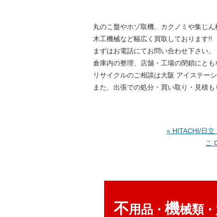
丸のこ盤やホゾ取機、カクノミや集じん
木工機械など幅広く買取しております!!
まずはお電話にてお問い合わせ下さい。
倉庫内の整理、店舗・工場の閉鎖にとも
リサイクルのご相談は大阪 アイステー
また、出張での処分・買い取り・見積も
« HITACHI/
こ 
不
機
用品
械類
・
・