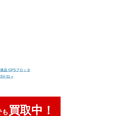
ー液晶 GPSプロッタ
V-31 »
買取中！
でも