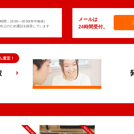
メールは
間：10:00～18:30(年中無休)
向上のため通話を録音しています
24時間受付。
ム査定！
自宅でラクラク査定！
梱包し