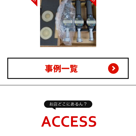
ヨ ABS ボアマチッ
Gravograph コンピュータ
マキタ 防音型 
点式 内径測定器 フル
ー彫刻機 IS200
ンジン インバー
SBMC-
G250IS
T(568-986)/Φ50～
m レバー式 ホールテ
精密測定器