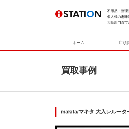
不用品・整理
個人様の趣味
大阪府門真市
ホーム
店頭
買取事例
makita/マキタ 大入レルー