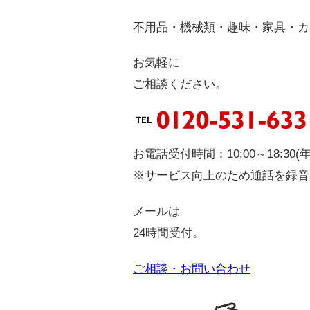
不
用品
・
機
械類
・
趣
味
・
家
具
・
カ
お気軽に
ご相談ください。
お電話受付時間：10:00～18:30(
※サービス向上のため通話を録音
メールは
24時間受付。
ご相談・お問い合わせ