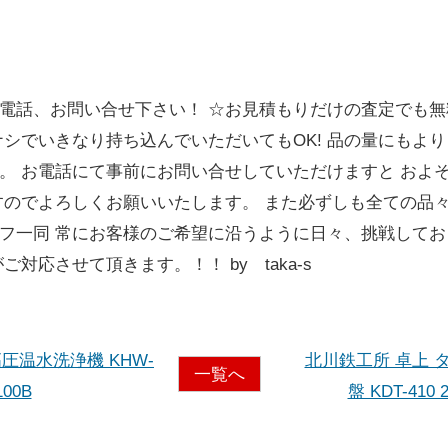
電話、お問い合せ下さい！ ☆お見積もりだけの査定でも無
シでいきなり持ち込んでいただいてもOK! 品の量にもより
。 お電話にて事前にお問い合せしていただけますと およ
すのでよろしくお願いいたします。 また必ずしも全ての品
フ一同 常にお客様のご希望に沿うように日々、挑戦してお
対応させて頂きます。！！ by taka-s
高圧温水洗浄機 KHW-
北川鉄工所 卓上 
一覧へ
100B
盤 KDT-410 2