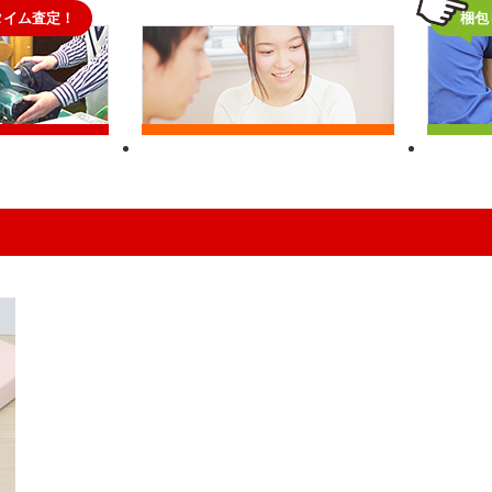
タイム査定！
自宅でラクラク査定！
梱包