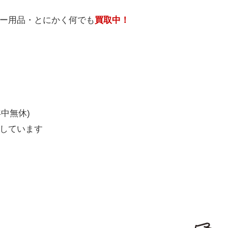
ー
用品
・
とにかく
何
でも
買取中！
年中無休)
しています