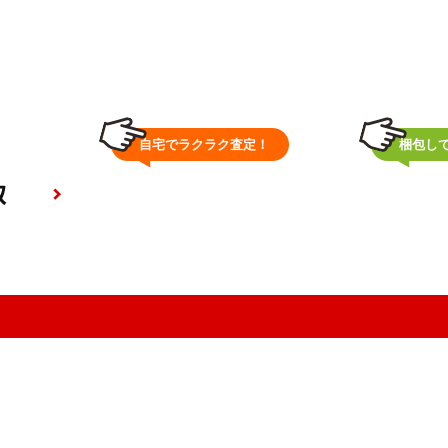
ム査定！
自宅でラクラク査定！
梱包し