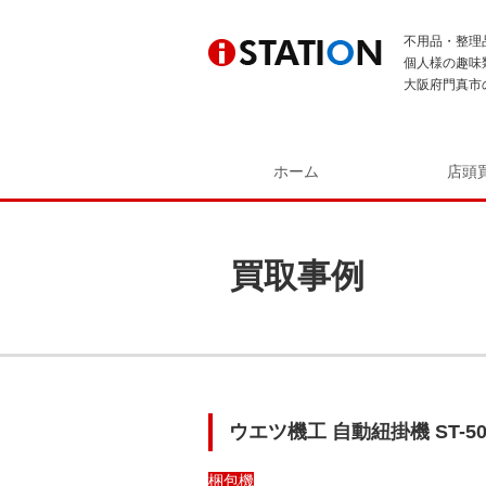
不用品・整理
個人様の趣味
大阪府門真市
ホーム
店頭
買取事例
ウエツ機工 自動紐掛機 ST-
梱包機