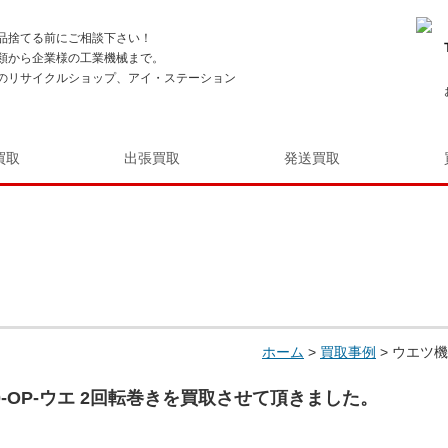
品捨てる前にご相談下さい！
類から企業様の工業機械まで。
のリサイクルショップ、アイ・ステーション
買取
出張買取
発送買取
ホーム
>
買取事例
>
ウエツ機工
50-OP-ウエ 2回転巻きを買取させて頂きました。