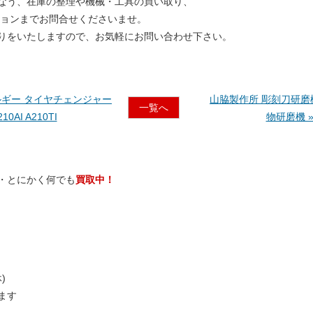
なう、在庫の整理や機械・工具の買い取り、
ションまでお問合せくださいませ。
りをいたしますので、お気軽にお問い合わせ下さい。
/コルギー タイヤチェンジャー
山脇製作所 彫刻刀研磨
一覧へ
210AI A210TI
物研磨機 
・
とにかく
何
でも
買取中！
)
ます