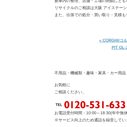
倉庫内の整理、店舗・工場の閉鎖にとも
リサイクルのご相談は大阪 アイステー
また、出張での処分・買い取り・見積も
« CORGHI
PIT GL-
不
用品
・
機
械類
・
趣
味
・
家
具
・
カー
用品
お気軽に
ご相談ください。
お電話受付時間：10:00～18:30(年中無休
※サービス向上のため通話を録音してい