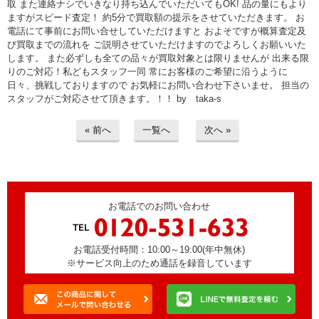
取 また連絡ナシでいきなり持ち込んでいただいてもOK! 品の量にもより
> 工場閉鎖に伴う一括整理
ますがスピード査定！ 約5分で買取額の提示をさせていただきます。 お
電話にて事前にお問い合せしていただけますと およそですが概算査定及
> 債務・任意整理担当の弁護士さまへ
び買取までの流れを ご説明させていただけますのでよろしくお願いいた
します。 また必ずしも全ての品々が買取対象とは限りませんが 出来る限
りのご対応！私どもスタッフ一同 常にお客様のご希望に沿うように
> おもちゃ・ホビー・楽器等・マニア
品・コレクターズアイテム
日々、挑戦しておりますので お気軽にお問い合わせ下さいませ。 担当の
スタッフがご対応させて頂きます。！！ by taka-s
> 厨房機器・店舗用品買取
« 前へ
一覧へ
次へ »
> 骨董品・古美術品の査定
> 新着情報
お電話でのお問い合わせ
> お問い合わせ
お電話受付時間：10:00～19:00(年中無休)
> プライバシーポリシー
※サービス向上のため通話を録音しています