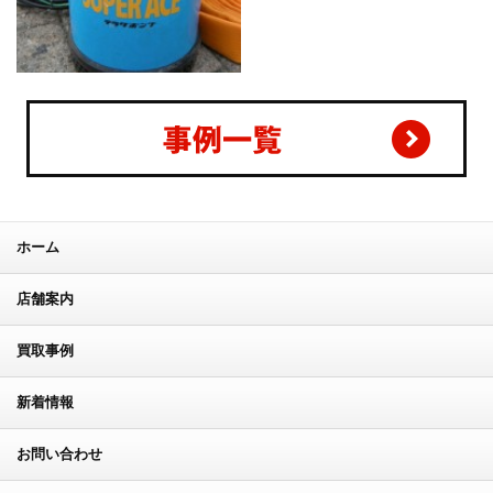
テラダ 土砂混入水用水中ポン
蔵王産業 カーペット洗浄機 ウ
プS-250
ォンド付き カーペットクリー
ナー/バキュームクリーナー
ホーム
店舗案内
買取事例
新着情報
お問い合わせ