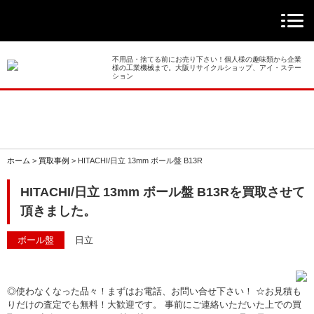
> ホーム
> 買取事例
不用品・捨てる前にお売り下さい！個人様の趣味類から企業
様の工業機械まで。大阪リサイクルショップ、アイ・ステー
ション
> 店舗案内
> 店頭買取
> 出張買取
ホーム
>
買取事例
>
HITACHI/日立 13mm ボール盤 B13R
> 発送買取
HITACHI/日立 13mm ボール盤 B13Rを買取させて
頂きました。
> 選ばれる理由
ボール盤
日立
> よくあるご質問
> 遺品整理
◎使わなくなった品々！まずはお電話、お問い合せ下さい！ ☆お見積も
りだけの査定でも無料！大歓迎です。 事前にご連絡いただいた上での買