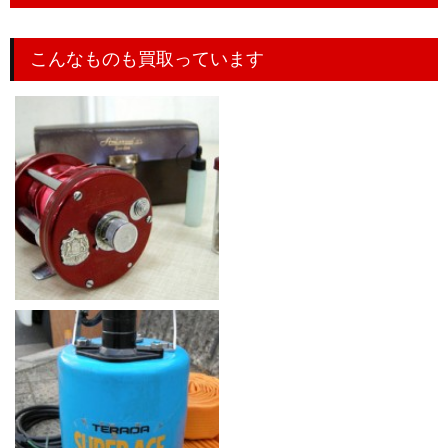
こんなものも買取っています
ABUアブガルシア/ビンテージ
日立 ベビコン エアーコンプレ
アンバサダー6000Ambassadeu
ッサー 1.5P-9.5VD6 ベビコン
r6000
専用立型タンク ST-55C