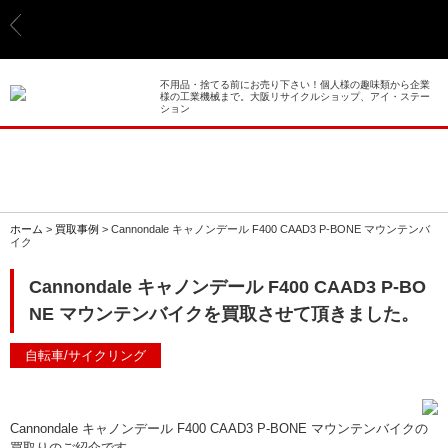
> ホーム
> 買取事例
不用品・捨てる前にお売り下さい！個人様の趣味類から企業
様の工業機械まで。大阪リサイクルショップ、アイ・ステー
ション
> 店舗案内
> 店頭買取
> 出張買取
ホーム
>
買取事例
>
Cannondale キャノンデール F400 CAAD3 P-BONE マウンテンバ
イク
> 発送買取
Cannondale キャノンデール F400 CAAD3 P-BO
NE マウンテンバイクを買取させて頂きました。
> 選ばれる理由
自転車/サイクリング
> よくあるご質問
> 遺品整理
Cannondale キャノンデール F400 CAAD3 P-BONE マウンテンバイクの
買取りのご紹介です。