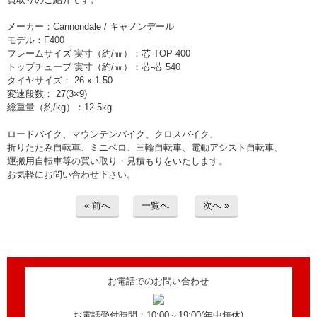
> 工場閉鎖に伴う一括整理
メーカー：Cannondale / キャノンデール
> 債務・任意整理担当の弁護士さまへ
モデル：F400
フレームサイズ 実寸（約/㎜）：芯-TOP 400
トップチューブ 実寸（約/㎜）：芯-芯 540
> おもちゃ・ホビー・楽器等・マニア
タイヤサイズ： 26 x 1.50
品・コレクターズアイテム
変速段数： 27(3×9)
総重量（約/kg）：12.5kg
> 厨房機器・店舗用品買取
ロードバイク、マウンテンバイク、クロスバイク、
折りたたみ自転車、ミニベロ、三輪自転車、電動アシスト自転車、
> 骨董品・古美術品の査定
運搬用自転車等の買い取り・見積もりをいたします。
お気軽にお問い合わせ下さい。
> 新着情報
« 前へ
一覧へ
次へ »
> お問い合わせ
> プライバシーポリシー
お電話でのお問い合わせ
お電話受付時間：10:00～19:00(年中無休)