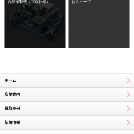
合鍵複製機（プロ仕様）
薪ストーブ
ホーム
店舗案内
買取事例
新着情報