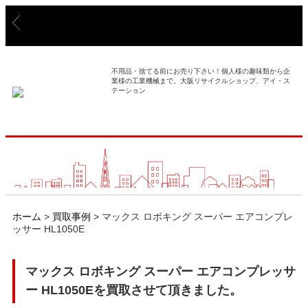
> ホーム
> 買取事例
不用品・捨てる前にお売り下さい！個人様の趣味類から企
業様の工業機械まで。大阪リサイクルショップ、アイ・ス
テーション
> 店舗案内
> 店頭買取
> 出張買取
> 発送買取
ホーム
>
買取事例
>
マックス ロボキング スーパー エアコンプレ
ッサー HL1050E
> 選ばれる理由
マックス ロボキング スーパー エアコンプレッサ
> よくあるご質問
ー HL1050Eを買取させて頂きました。