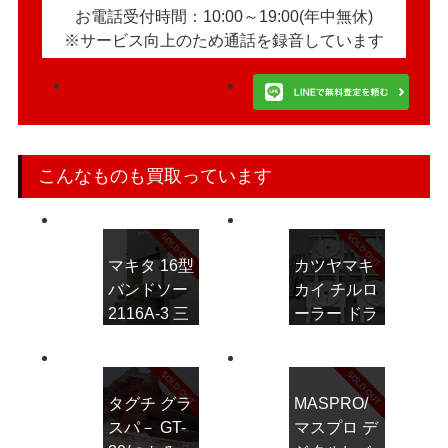
お電話受付時間：10:00～19:00(年中無休)
※サービス向上のため通話を録音しています
こんなものも買取っています
マキタ 16型
カツヤマキ
バンドソー
カイ チルロ
2116A-3 三
ーラー ドラ
相200V/帯
イブ型 2t
のこ盤,木工
WDP-2U 運
機械
搬ローラー
タグチ グラ
MASPRO/
スパ－ GT-
マスプロ デ