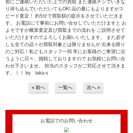
前にご連絡いただいた上での買取 また連絡ナシでいきな
> お問い合わせ
り持ち込んでいただいてもOK! 品の量にもよりますがス
ピード査定！ 約5分で買取額の提示をさせていただきま
> プライバシーポリシー
す。 お電話にて事前にお問い合せしていただけますと お
よそですが概算査定及び買取までの流れを ご説明させて
いただけますのでよろしくお願いいたします。 また必ず
しも全ての品々が買取対象とは限りませんが 出来る限り
のご対応！私どもスタッフ一同 常にお客様のご希望に沿
うように日々、挑戦しておりますので お気軽にお問い合
わせ下さいませ。 担当のスタッフがご対応させて頂きま
す。！！ by taka-s
« 前へ
一覧へ
次へ »
お電話でのお問い合わせ