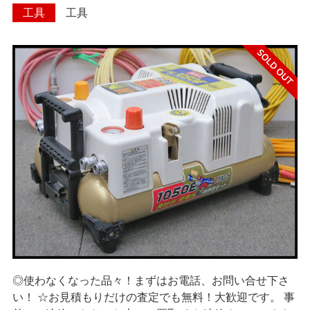
工具
工具
> 遺品整理
> 工場閉鎖に伴う一括整理
> 債務・任意整理担当の弁
護士さまへ
> おもちゃ・ホビー・楽器
等・マニア品・コレクタ
ーズアイテム
> 厨房機器・店舗用品買取
> 骨董品・古美術品の査定
◎使わなくなった品々！まずはお電話、お問い合せ下さ
> 新着情報
い！ ☆お見積もりだけの査定でも無料！大歓迎です。 事