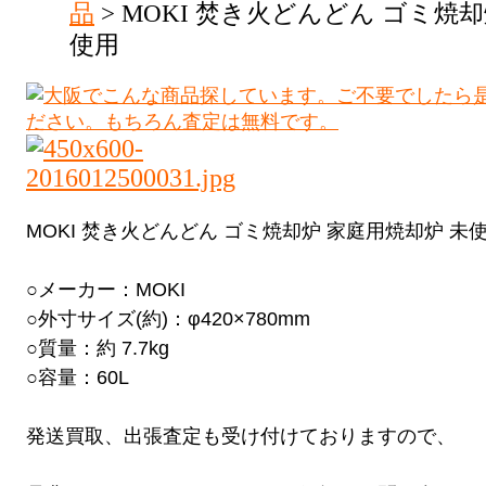
品
> MOKI 焚き火どんどん ゴミ焼
使用
MOKI 焚き火どんどん ゴミ焼却炉 家庭用焼却炉 
○メーカー：MOKI
○外寸サイズ(約)：φ420×780mm
○質量：約 7.7kg
○容量：60L
発送買取、出張査定も受け付けておりますので、