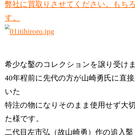
希少な鑿のコレクションを譲り受け
40年程前に先代の方が山崎勇氏に直
いた
特注の物になりそのまま使用せず大
た様です。
二代目左市弘（故山崎勇）作の追入鑿 