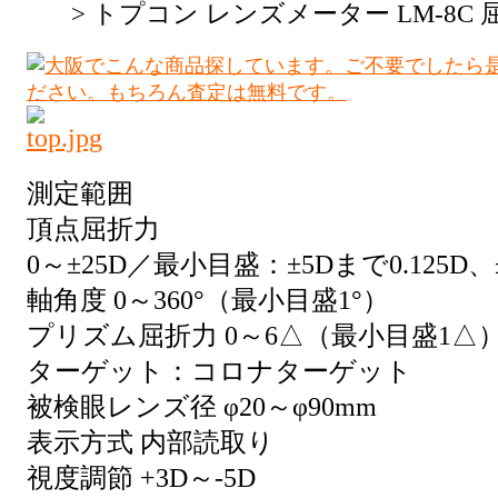
> トプコン レンズメーター LM-8C
測定範囲
頂点屈折力
0～±25D／最小目盛：±5Dまで0.125D、±
軸角度 0～360°（最小目盛1°）
プリズム屈折力 0～6△（最小目盛1△
ターゲット：コロナターゲット
被検眼レンズ径 φ20～φ90mm
表示方式 内部読取り
視度調節 +3D～-5D