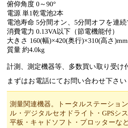
俯仰角度 0～90°
電源 単1乾電池2本
電池寿命 5分間オン、5分間オフを連続
消費電力 0.13VA以下（節電機能付）
大きさ 160(幅)×420(奥行)×310(高さ)mm
質量 約4.0kg
計測、測定機器等、多数買い取り受け
まずはお電話にてお問い合わせ下さい
測量関連機器。トータルステーショ
ル・デジタルセオドライト・GPSシ
平板・キャドソフト・プロッターな