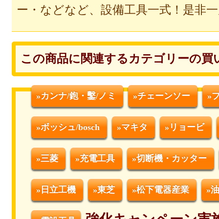
ー・などなど、設備工具一式！是非一
この商品に関連するカテゴリーの買
»カンナ/鉋・鑿/ノミ
»チェーンソー
»
»ボッシュ/bosch
»マキタ
»リョービ
»三菱
»充電工具
»切断機・カッター
»日立工機
»東芝
»松下電器産業
»