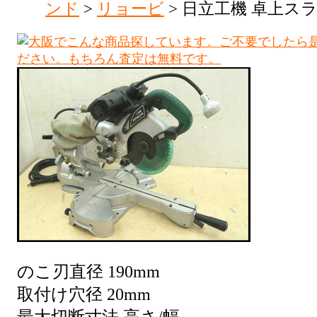
ンド
>
リョービ
> 日立工機 卓上スラ
のこ刃直径 190mm
取付け穴径 20mm