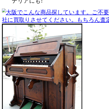
> 美品希少!山葉オルガンヤマハ/昭
テリアにも!