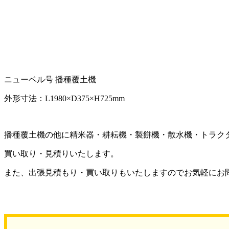
ニューベル号 播種覆土機
外形寸法：L1980×D375×H725mm
播種覆土機の他に精米器・耕耘機・製餅機・散水機・トラク
買い取り・見積りいたします。
また、出張見積もり・買い取りもいたしますのでお気軽にお
只今、買取強化キャンペーン実施中！