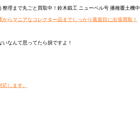
整理まで丸ごと買取中！鈴木鍛工 ニューベル号 播種覆土機
古家電からマニアなコレクター品までしっかり真面目に出張買取！
売れないなんて思ってたら損ですよ！
対応します。