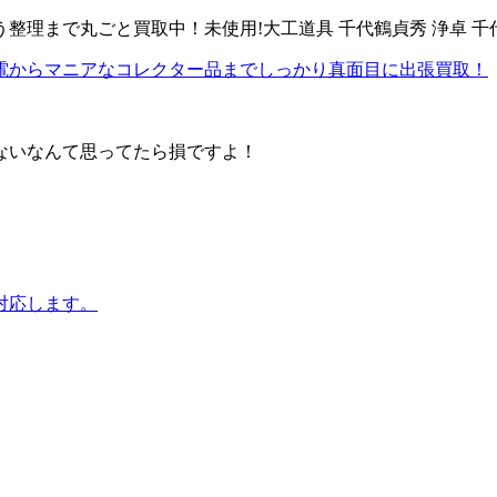
整理まで丸ごと買取中！未使用!大工道具 千代鶴貞秀 浄卓 千
古家電からマニアなコレクター品までしっかり真面目に出張買取！
売れないなんて思ってたら損ですよ！
対応します。