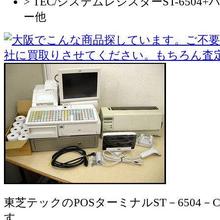
> TEC/システムレジスターST-650
ー他
東芝テックのPOSターミナルST－6504－CC
す。