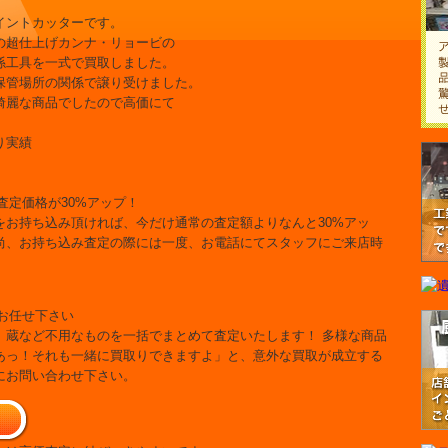
イントカッターです。
の超仕上げカンナ・リョービの
係工具を一式で買取しました。
保管場所の関係で譲り受けました。
綺麗な商品でしたので高価にて
り実績
をお持ち込み頂ければ、今だけ通常の査定額よりなんと30%アッ
尚、お持ち込み査定の際には一度、お電話にてスタッフにご来店時
。
、蔵など不用なものを一括でまとめて査定いたします！ 多様な商品
あっ！それも一緒に買取りできますよ」と、意外な買取が成立する
にお問い合わせ下さい。