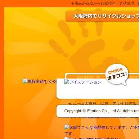
不用品の買取から倉庫整理、遺品整理、倒産
こちらの中古商品、関西一円で出張買取
Makita/マキタ ジョイントカッタ 39
Copyright © iStation Co., Ltd All rights re
トップページ
中古買取事例のご紹介
>
大工道具
> Maki