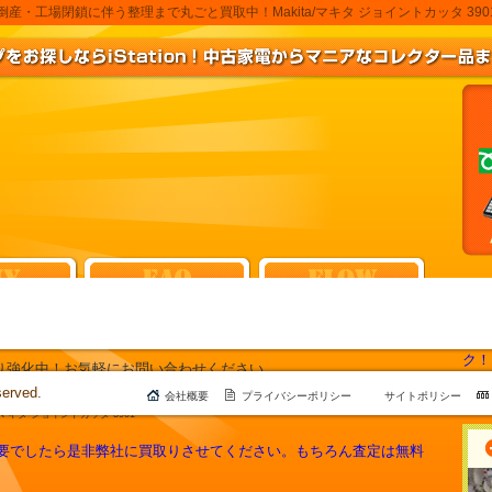
・工場閉鎖に伴う整理まで丸ごと買取中！Makita/マキタ ジョイントカッタ 3
り強化中！お気軽にお問い合わせください。
01、弊社にて買取りさせて頂きました！
served.
会社概要
プライバシーポリシー
サイトポリシー
ta/マキタ ジョイントカッタ 3901