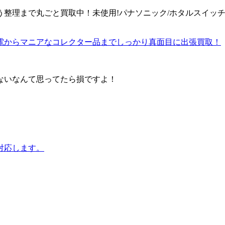
理まで丸ごと買取中！未使用!パナソニック/ホタルスイッチWT
古家電からマニアなコレクター品までしっかり真面目に出張買取！
売れないなんて思ってたら損ですよ！
対応します。