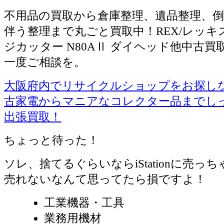
不用品の買取から倉庫整理、遺品整理、倒
伴う整理まで丸ごと買取中！REX/レッキ
ジカッター N80AⅡ ダイヘッド他中古
一度ご相談を。
大阪府内でリサイクルショップをお探しならiS
古家電からマニアなコレクター品までし
出張買取！
ちょっと待った！
ソレ、捨てるぐらいならiStationに売っ
売れないなんて思ってたら損ですよ！
工業機器・工具
業務用機材