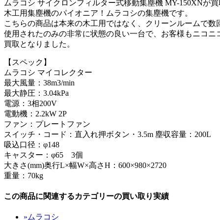
ムラコシ サイクロンフィルター式移動集塵機 MY-150XNが買
木工用集塵機のパイオニア！ムラコシの集塵機です。
こちらの商品は本来の木工用ではなく、クリーンルームで数
使用されたのみの非常に状態の良い一台で、お客様もニコニ
買取となりました。
【スペック】
ムラコシ マイコレクター
最大風量：38m3/min
最大静圧：3.04kPa
電源：3相200V
電動機：2.2kW 2P
ファン：プレートファン
スイッチ・コード：直入れ押ボタン・3.5m 塵収容量：200L
吸込口径：φ148
キャスター：φ65 3個
大きさ(mm)奥行L×幅W×高さH：600×980×2720
重量：70kg
この商品に関連するカテゴリーの買い取り実績
»ムラコシ