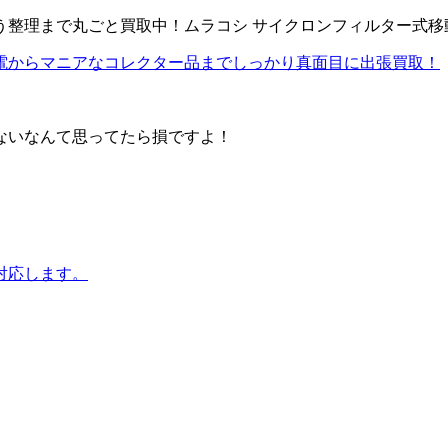
理まで丸ごと買取中！ムラコシ サイクロンフィルター式移動集
古家電からマニアなコレクター品までしっかり真面目に出張買取！
売れないなんて思ってたら損ですよ！
対応します。